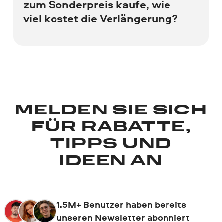
zum Sonderpreis kaufe, wie
Ansonsten sind die Versionen in der
viel kostet die Verlängerung?
Anzahl der Funktionen und Tools
identisch.
Wenn Sie das Abonnement zum
Sonderpreis kaufen, können Sie es zum
gleichen Preis verlängern.
MELDEN SIE SICH
FÜR RABATTE,
TIPPS UND
IDEEN AN
1.5M+ Benutzer haben bereits
unseren Newsletter abonniert