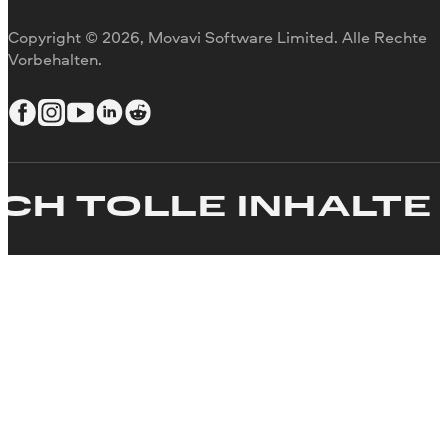
Video anpassen
Copyright © 2026, Movavi Software Limited. Alle Rechte
Text zum Video hinzufügen
Vorbehalten.
Video erstellen
 TOLLE INHALTE
ER