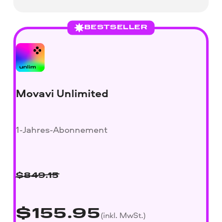
BESTSELLER
Movavi Unlimited
1-Jahres-Abonnement
$
849.15
$
155.95
(inkl. MwSt.)