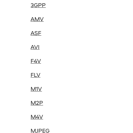
3GPP
AMV
ASF
AVI
F4V
FLV
M1V
M2P
M4V
MJPEG