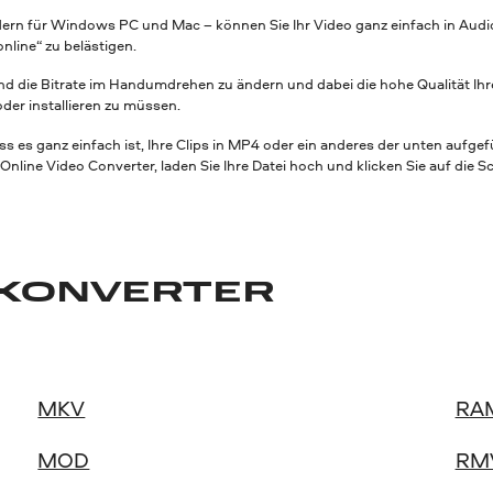
odern für Windows PC und Mac – können Sie Ihr Video ganz einfach in Aud
nline“ zu belästigen.
 und die Bitrate im Handumdrehen zu ändern und dabei die hohe Qualität I
der installieren zu müssen.
s es ganz einfach ist, Ihre Clips in MP4 oder ein anderes der unten aufg
ine Video Converter, laden Sie Ihre Datei hoch und klicken Sie auf die Sc
OKONVERTER
MKV
RA
MOD
RM