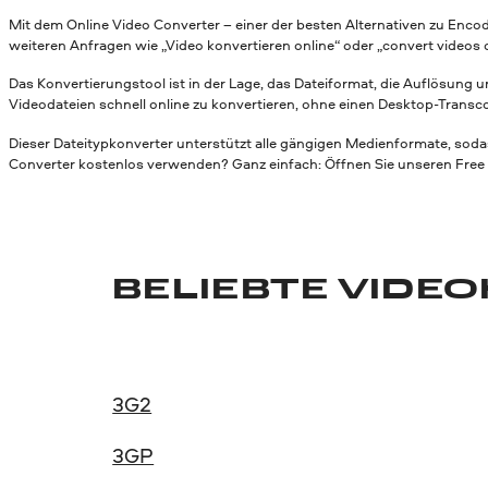
Mit dem Online Video Converter – einer der besten Alternativen zu Enc
weiteren Anfragen wie „Video konvertieren online“ oder „convert videos o
Das Konvertierungstool ist in der Lage, das Dateiformat, die Auflösung
Videodateien schnell online zu konvertieren, ohne einen Desktop-Transco
Dieser Dateitypkonverter unterstützt alle gängigen Medienformate, sodas
Converter kostenlos verwenden? Ganz einfach: Öffnen Sie unseren Free Onl
BELIEBTE VIDE
3G2
3GP