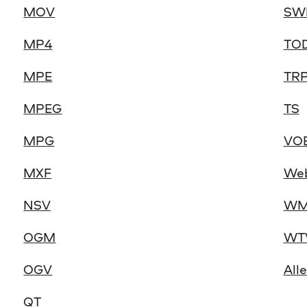
MOV
SW
MP4
TO
MPE
TR
MPEG
TS
MPG
VO
MXF
We
NSV
WM
OGM
WT
OGV
Alle
QT