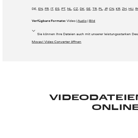
DE
,
EN
,
FR
,
IT
,
ES
,
PT
,
NL
,
CZ
,
DK
,
SE
,
TR
,
PL
,
JP
,
CN
,
KR
,
ZH
,
HU
,
R
Verfügbare Formate:
Video |
Audio
|
Bild
Sie können Ihre Dateien auch mit unserer leistungsstarken De
Movavi Video Converter öffnen
VIDEODATEIE
ONLIN