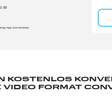
O
,
GR
sktop-App konvertieren.
N KOSTENLOS KONVER
E VIDEO FORMAT CON