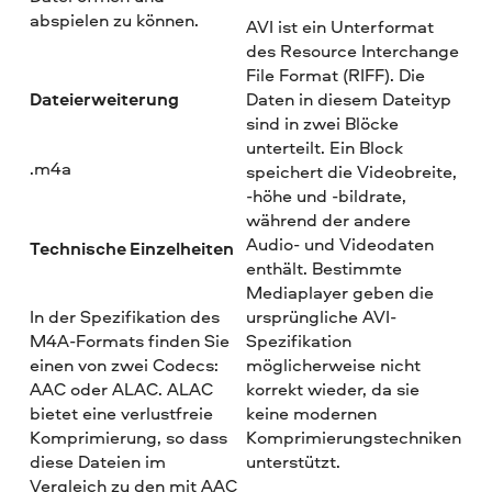
abspielen zu können.
AVI ist ein Unterformat
des Resource Interchange
File Format (RIFF). Die
Dateierweiterung
Daten in diesem Dateityp
sind in zwei Blöcke
unterteilt. Ein Block
.m4a
speichert die Videobreite,
-höhe und -bildrate,
während der andere
Audio- und Videodaten
Technische Einzelheiten
enthält. Bestimmte
Mediaplayer geben die
In der Spezifikation des
ursprüngliche AVI-
M4A-Formats finden Sie
Spezifikation
einen von zwei Codecs:
möglicherweise nicht
AAC oder ALAC. ALAC
korrekt wieder, da sie
bietet eine verlustfreie
keine modernen
Komprimierung, so dass
Komprimierungstechniken
diese Dateien im
unterstützt.
Vergleich zu den mit AAC