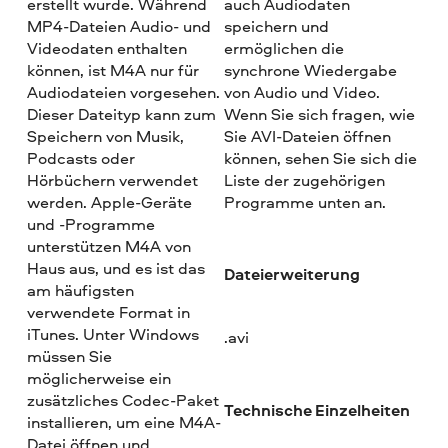
erstellt wurde. Während
auch Audiodaten
MP4-Dateien Audio- und
speichern und
Videodaten enthalten
ermöglichen die
können, ist M4A nur für
synchrone Wiedergabe
Audiodateien vorgesehen.
von Audio und Video.
Dieser Dateityp kann zum
Wenn Sie sich fragen, wie
Speichern von Musik,
Sie AVI-Dateien öffnen
Podcasts oder
können, sehen Sie sich die
Hörbüchern verwendet
Liste der zugehörigen
werden. Apple-Geräte
Programme unten an.
und -Programme
unterstützen M4A von
Haus aus, und es ist das
Dateierweiterung
am häufigsten
verwendete Format in
iTunes. Unter Windows
.avi
müssen Sie
möglicherweise ein
zusätzliches Codec-Paket
Technische Einzelheiten
installieren, um eine M4A-
Datei öffnen und