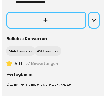
Beliebte Konverter:
M4A Konverter
AVI Konverter
5.0
57
Bewertungen
Verfügbar in:
DE
,
,
,
,
,
,
,
,
,
,
EN
FR
IT
ES
PT
NL
PL
JP
KR
ZH