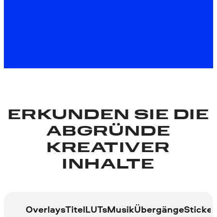
Verwenden Sie den Hashtag #movavi –
wir hinterlassen ein Like und einen
netten Kommentar ❤️
ERKUNDEN SIE DIE
ABGRÜNDE
KREATIVER
INHALTE
Overlays
Titel
LUTs
Musik
Übergänge
Sticker