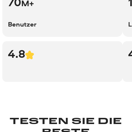
70
M+
Benutzer
L
4.8
TESTEN SIE DIE