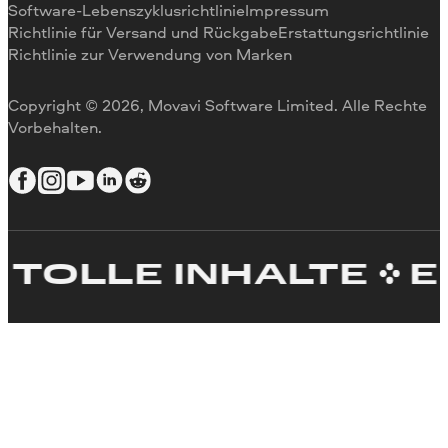
Videogröße ändern
Software-Lebenszyklusrichtlinie
Impressum
Richtlinie für Versand und Rückgabe
Erstattungsrichtlinie
Video umkehren
Richtlinie zur Verwendung von Marken
Video stabilisieren
Video anpassen
Copyright © 2026, Movavi Software Limited. Alle Rechte
Text zum Video hinzufügen
Vorbehalten.
Video erstellen
LE INHALTE
ERSTE