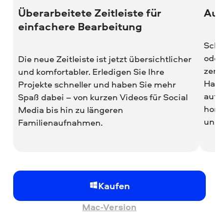
Überarbeitete Zeitleiste für
Au
einfachere Bearbeitung
Sch
ode
Die neue Zeitleiste ist jetzt übersichtlicher
zen
und komfortabler. Erledigen Sie Ihre
Hau
Projekte schneller und haben Sie mehr
aut
Spaß dabei – von kurzen Videos für Social
hor
Media bis hin zu längeren
und
Familienaufnahmen.
Kaufen
Mac-Version