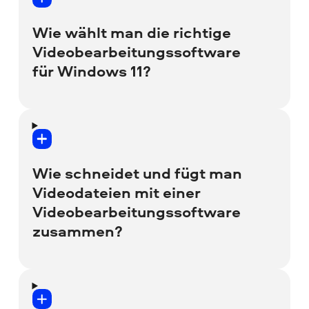
herunterladbaren Videobearbeiter mit
einer Reihe grundlegender, aber effektiver
Wie wählt man die richtige
Tools ist Movavi Video Editor.
Videobearbeitungssoftware
für Windows 11?
Dabei sind mehrere Faktoren zu
berücksichtigen, darunter:
Wie schneidet und fügt man
Videodateien mit einer
Wie einfach ist das Programm zu
Videobearbeitungssoftware
erlernen und zu verwenden?
zusammen?
Enthält es alle Funktionen, die Sie
zur Videokreation benötigen?
Zum Zuschneiden von Videos benötigen
Sie eine Videoschnittsoftware. So