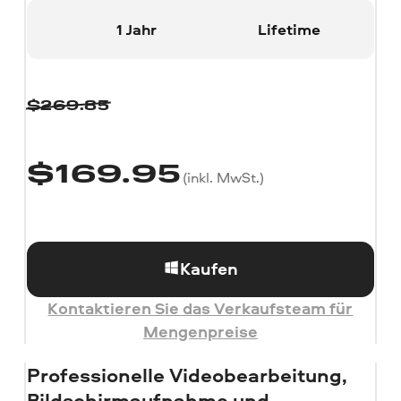
1 Jahr
Lifetime
$
269.85
$
169.95
(inkl. MwSt.)
Kaufen
Kontaktieren Sie das Verkaufsteam für
Mengenpreise
Professionelle Videobearbeitung,
Bild­schirmaufnahme und