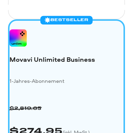
BESTSELLER
Movavi Unlimited Business
1-Jahres-Abonnement
$
2,819.65
$
274.95
(inkl. MwSt.)