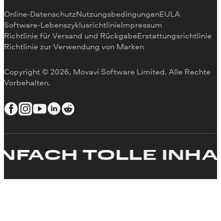
Video drehen
Online-Datenschutz
Nutzungsbedingungen
EULA
Videogröße ändern
Software-Lebenszyklusrichtlinie
Impressum
Richtlinie für Versand und Rückgabe
Erstattungsrichtlinie
Video umkehren
Richtlinie zur Verwendung von Marken
Video stabilisieren
Video anpassen
Copyright © 2026, Movavi Software Limited. Alle Rechte
Text zum Video hinzufügen
Vorbehalten.
Video erstellen
FACH TOLLE INHALT