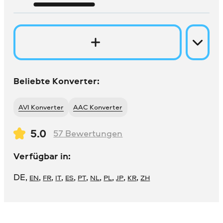
Beliebte Konverter:
AVI Konverter
AAC Konverter
5.0
57
Bewertungen
Verfügbar in:
DE
,
,
,
,
,
,
,
,
,
,
EN
FR
IT
ES
PT
NL
PL
JP
KR
ZH