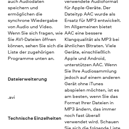
auch Audiodaten
verwendete Audioformat
speichern und
für Apple-Geräte. Der
ermöglichen die
Dateityp AAC wurde als
synchrone Wiedergabe
Ersatz für MP3 entwickelt.
von Audio und Video.
Im Allgemeinen bietet
Wenn Sie sich fragen, wie
AAC eine bessere
Sie AVI-Dateien öffnen
Klangqualität als MP3 bei
können, sehen Sie sich die
ähnlichen Bitraten. Viele
Liste der zugehörigen
Geräte, einschließlich
Programme unten an.
Apple und Android,
unterstützen AAC. Wenn
Sie Ihre Audiosammlung
jedoch auf einem anderen
Dateierweiterung
Gerät ohne iTunes
abspielen möchten, ist es
am besten, wenn Sie das
.avi
Format Ihrer Dateien in
MP3 ändern, das immer
noch fast überall
Technische Einzelheiten
verwendet wird. Schauen
Sie sich die folgende Liste