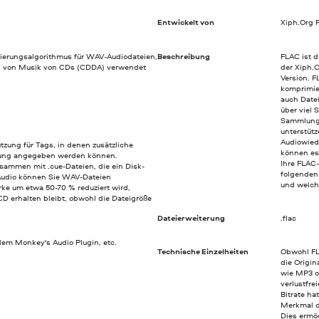
Entwickelt von
Xiph.Org 
imierungsalgorithmus für WAV-Audiodateien,
Beschreibung
FLAC ist d
n von Musik von CDs (CDDA) verwendet
der Xiph.O
Version. F
komprimie
auch Datei
über viel 
Sammlung 
unterstüt
Audiowied
zung für Tags, in denen zusätzliche
können es 
nung angegeben werden können.
Ihre FLAC-
sammen mit .cue-Dateien, die ein Disk-
folgenden
Audio können Sie WAV-Dateien
und welch
rke um etwa 50-70 % reduziert wird,
D erhalten bleibt, obwohl die Dateigröße
Dateierweiterung
.flac
em Monkey's Audio Plugin, etc.
Technische Einzelheiten
Obwohl FL
die Origin
wie MP3 o
verlustfre
Bitrate h
Merkmal d
Dies ermö