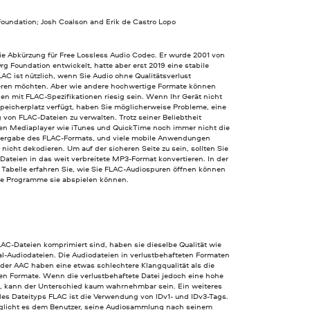
Foundation; Josh Coalson and Erik de Castro Lopo
ie Abkürzung für Free Lossless Audio Codec. Er wurde 2001 von
rg Foundation entwickelt, hatte aber erst 2019 eine stabile
LAC ist nützlich, wenn Sie Audio ohne Qualitätsverlust
ren möchten. Aber wie andere hochwertige Formate können
en mit FLAC-Spezifikationen riesig sein. Wenn Ihr Gerät nicht
Speicherplatz verfügt, haben Sie möglicherweise Probleme, eine
von FLAC-Dateien zu verwalten. Trotz seiner Beliebtheit
zen Mediaplayer wie iTunes und QuickTime noch immer nicht die
ergabe des FLAC-Formats, und viele mobile Anwendungen
nicht dekodieren. Um auf der sicheren Seite zu sein, sollten Sie
Dateien in das weit verbreitete MP3-Format konvertieren. In der
 Tabelle erfahren Sie, wie Sie FLAC-Audiospuren öffnen können
e Programme sie abspielen können.
AC-Dateien komprimiert sind, haben sie dieselbe Qualität wie
al-Audiodateien. Die Audiodateien in verlustbehafteten Formaten
der AAC haben eine etwas schlechtere Klangqualität als die
ien Formate. Wenn die verlustbehaftete Datei jedoch eine hohe
at, kann der Unterschied kaum wahrnehmbar sein. Ein weiteres
es Dateityps FLAC ist die Verwendung von IDv1- und IDv3-Tags.
glicht es dem Benutzer, seine Audiosammlung nach seinem