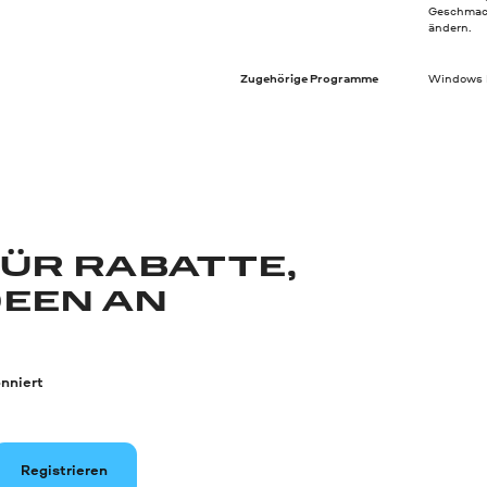
Geschmack 
ändern.
Zugehörige Programme
Windows M
FÜR RABATTE,
DEEN AN
nniert
Registrieren