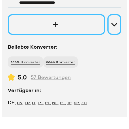
Beliebte Konverter:
MMF Konverter
WAV Konverter
5.0
57
Bewertungen
Verfügbar in:
DE
,
,
,
,
,
,
,
,
,
,
EN
FR
IT
ES
PT
NL
PL
JP
KR
ZH