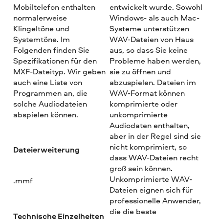
Mobiltelefon enthalten
entwickelt wurde. Sowohl
normalerweise
Windows- als auch Mac-
Klingeltöne und
Systeme unterstützen
Systemtöne. Im
WAV-Dateien von Haus
Folgenden finden Sie
aus, so dass Sie keine
Spezifikationen für den
Probleme haben werden,
MXF-Dateityp. Wir geben
sie zu öffnen und
auch eine Liste von
abzuspielen. Dateien im
Programmen an, die
WAV-Format können
solche Audiodateien
komprimierte oder
abspielen können.
unkomprimierte
Audiodaten enthalten,
aber in der Regel sind sie
nicht komprimiert, so
Dateierweiterung
dass WAV-Dateien recht
groß sein können.
Unkomprimierte WAV-
.mmf
Dateien eignen sich für
professionelle Anwender,
die die beste
Technische Einzelheiten