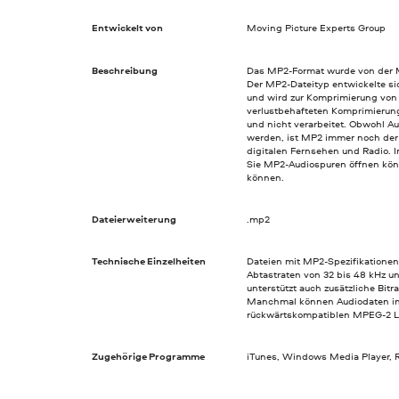
Entwickelt von
Moving Picture Experts Group
Beschreibung
Das MP2-Format wurde von der M
Der MP2-Dateityp entwickelte s
und wird zur Komprimierung von 
verlustbehafteten Komprimierung
und nicht verarbeitet. Obwohl A
werden, ist MP2 immer noch der
digitalen Fernsehen und Radio. I
Sie MP2-Audiospuren öffnen kö
können.
Dateierweiterung
.mp2
Technische Einzelheiten
Dateien mit MP2-Spezifikationen
Abtastraten von 32 bis 48 kHz un
unterstützt auch zusätzliche Bit
Manchmal können Audiodaten in
rückwärtskompatiblen MPEG-2 Lay
Zugehörige Programme
iTunes, Windows Media Player, 