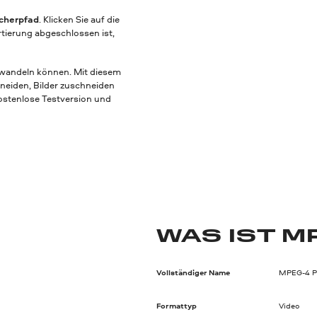
cherpfad
. Klicken Sie auf die
tierung abgeschlossen ist,
mwandeln können. Mit diesem
hneiden, Bilder zuschneiden
kostenlose Testversion und
WAS IST M
Vollständiger Name
MPEG-4 Pa
Formattyp
Video