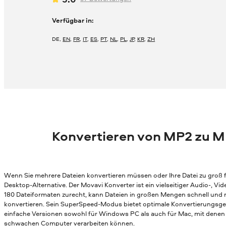
Verfügbar in:
DE
,
EN
,
FR
,
IT
,
ES
,
PT
,
NL
,
PL
,
JP
,
KR
,
ZH
Konvertieren von MP2 zu M
Wenn Sie mehrere Dateien konvertieren müssen oder Ihre Datei zu groß fü
Desktop-Alternative. Der Movavi Konverter ist ein vielseitiger Audio-, 
180 Dateiformaten zurecht, kann Dateien in großen Mengen schnell und
konvertieren. Sein SuperSpeed-Modus bietet optimale Konvertierungsges
einfache Versionen sowohl für Windows PC als auch für Mac, mit denen 
schwachen Computer verarbeiten können.