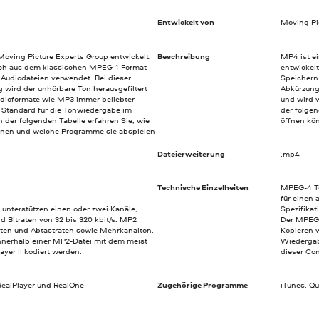
Entwickelt von
Moving Pi
oving Picture Experts Group entwickelt.
Beschreibung
MP4 ist ei
ich aus dem klassischen MPEG-1-Format
entwickel
Audiodateien verwendet. Bei dieser
Speichern
 wird der unhörbare Ton herausgefiltert
Abkürzung 
udioformate wie MP3 immer beliebter
und wird 
 Standard für die Tonwiedergabe im
der folgen
n der folgenden Tabelle erfahren Sie, wie
öffnen kö
nnen und welche Programme sie abspielen
Dateierweiterung
.mp4
Technische Einzelheiten
MPEG-4 Tei
für einen
 unterstützen einen oder zwei Kanäle,
Spezifika
d Bitraten von 32 bis 320 kbit/s. MP2
Der MPEG-
raten und Abtastraten sowie Mehrkanalton.
Kopieren 
nerhalb einer MP2-Datei mit dem meist
Wiedergab
er II kodiert werden.
dieser Co
RealPlayer und RealOne
Zugehörige Programme
iTunes, Q