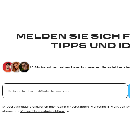
MELDEN SIE SICH 
TIPPS UND I
1.5M+ Benutzer haben bereits unseren Newsletter abo
Ihre E-Mail-Addresse
Mit der Anmeldung erkläre ich mich damit einverstanden, Marketing-E-Mails von Mo
stimme der
Movavi-Datenschutzrichtlinie
zu.