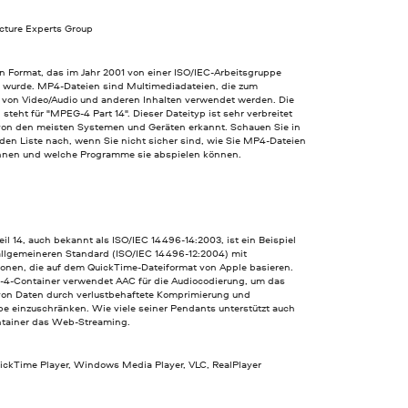
cture Experts Group
n Format, das im Jahr 2001 von einer ISO/IEC-Arbeitsgruppe
t wurde. MP4-Dateien sind Multimediadateien, die zum
 von Video/Audio und anderen Inhalten verwendet werden. Die
steht für "MPEG-4 Part 14". Dieser Dateityp ist sehr verbreitet
von den meisten Systemen und Geräten erkannt. Schauen Sie in
den Liste nach, wenn Sie nicht sicher sind, wie Sie MP4-Dateien
nnen und welche Programme sie abspielen können.
l 14, auch bekannt als ISO/IEC 14496-14:2003, ist ein Beispiel
 allgemeineren Standard (ISO/IEC 14496-12:2004) mit
tionen, die auf dem QuickTime-Dateiformat von Apple basieren.
4-Container verwendet AAC für die Audiocodierung, um das
von Daten durch verlustbehaftete Komprimierung und
e einzuschränken. Wie viele seiner Pendants unterstützt auch
ntainer das Web-Streaming.
uickTime Player, Windows Media Player, VLC, RealPlayer