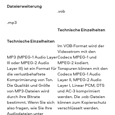
Dateierweiterung
.vob
.mp3
Technische Einzelheiten
Technische Einzelheiten
Im VOB-Format wird der
Videostrom mit den
MP3 (MPEG-1 Audio Layer
Codecs MPEG-1 und
III oder MPEG-2 Audio
MPEG-2 kodiert.
Layer III) ist ein Format für
Tonspuren können mit den
die verlustbehaftete
Codecs MPEG-1 Audio
Komprimierung von Ton.
Layer II, MPEG-2 Audio
Die Qualität und Größe
Layer I, Linear PCM, DTS
von MP3-Dateien wird
und AC-3 komprimiert
durch ihre Bitrate
werden. Die .vob-Dateien
bestimmt. Wenn Sie sich
können zum Kopierschutz
also fragen, wie Sie Ihre
verschlüsselt werden.
Audiodateien unter