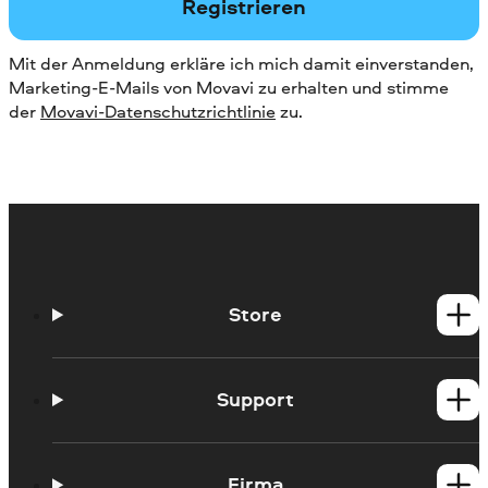
Registrieren
Mit der Anmeldung erkläre ich mich damit einverstanden,
Marketing-E-Mails von Movavi zu erhalten und stimme
der
Movavi-Datenschutzrichtlinie
zu.
Store
Windows-Produkte
Mac-Produkte
Support
Hilfe-Center
Anleitungen
Firma