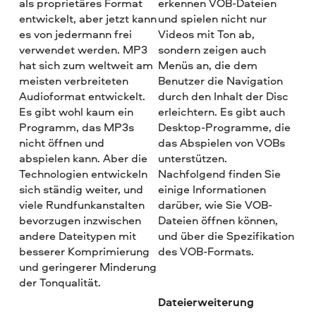
als proprietäres Format
erkennen VOB-Dateien
entwickelt, aber jetzt kann
und spielen nicht nur
es von jedermann frei
Videos mit Ton ab,
verwendet werden. MP3
sondern zeigen auch
hat sich zum weltweit am
Menüs an, die dem
meisten verbreiteten
Benutzer die Navigation
Audioformat entwickelt.
durch den Inhalt der Disc
Es gibt wohl kaum ein
erleichtern. Es gibt auch
Programm, das MP3s
Desktop-Programme, die
nicht öffnen und
das Abspielen von VOBs
abspielen kann. Aber die
unterstützen.
Technologien entwickeln
Nachfolgend finden Sie
sich ständig weiter, und
einige Informationen
viele Rundfunkanstalten
darüber, wie Sie VOB-
bevorzugen inzwischen
Dateien öffnen können,
andere Dateitypen mit
und über die Spezifikation
besserer Komprimierung
des VOB-Formats.
und geringerer Minderung
der Tonqualität.
Dateierweiterung