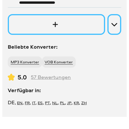
Beliebte Konverter:
MP3 Konverter
VOB Konverter
5.0
57
Bewertungen
Verfügbar in:
DE
,
,
,
,
,
,
,
,
,
,
EN
FR
IT
ES
PT
NL
PL
JP
KR
ZH