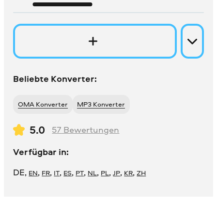
Beliebte Konverter:
OMA Konverter
MP3 Konverter
5.0
57
Bewertungen
Verfügbar in:
DE
,
,
,
,
,
,
,
,
,
,
EN
FR
IT
ES
PT
NL
PL
JP
KR
ZH