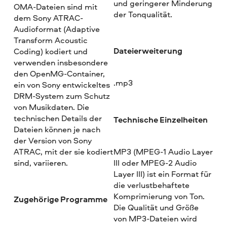
und geringerer Minderung
OMA-Dateien sind mit
der Tonqualität.
dem Sony ATRAC-
Audioformat (Adaptive
Transform Acoustic
Dateierweiterung
Coding) kodiert und
verwenden insbesondere
den OpenMG-Container,
.mp3
ein von Sony entwickeltes
DRM-System zum Schutz
von Musikdaten. Die
technischen Details der
Technische Einzelheiten
Dateien können je nach
der Version von Sony
ATRAC, mit der sie kodiert
MP3 (MPEG-1 Audio Layer
sind, variieren.
III oder MPEG-2 Audio
Layer III) ist ein Format für
die verlustbehaftete
Komprimierung von Ton.
Zugehörige Programme
Die Qualität und Größe
von MP3-Dateien wird