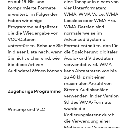
es auf 16-Bit- und
eine Tonspur in einem von
komprimierte Formate
vier Unterformaten:
erweitert. Im Folgenden
WMA, WMA Voice, WMA
haben wir einige
Lossless oder WMA Pro.
Programme aufgelistet,
WMA-Dateien sind
die die Wiedergabe von
normalerweise im
VOC-Dateien
Advanced Systems
unterstützen. Schauen Sie
Format enthalten, das für
in dieser Liste nach, wenn
die Speicherung digitaler
Sie nicht sicher sind, wie
Audio- und Videodaten
Sie diese Art von
verwendet wird. WMA
Audiodatei öffnen können.
kann Abtastraten von bis
zu 48 kHz mit einer
maximalen Anzahl von
Stereo-Audiokanälen
Zugehörige Programme
verwenden. In der Version
9.1 des WMA-Formats
wurde die
Winamp und VLC
Kodierungslatenz durch
die Verwendung einer
Methode zur Verringerung