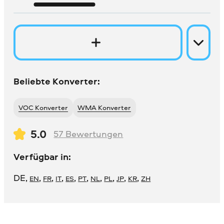
Beliebte Konverter:
VOC Konverter
WMA Konverter
5.0
57
Bewertungen
Verfügbar in:
DE
,
,
,
,
,
,
,
,
,
,
EN
FR
IT
ES
PT
NL
PL
JP
KR
ZH