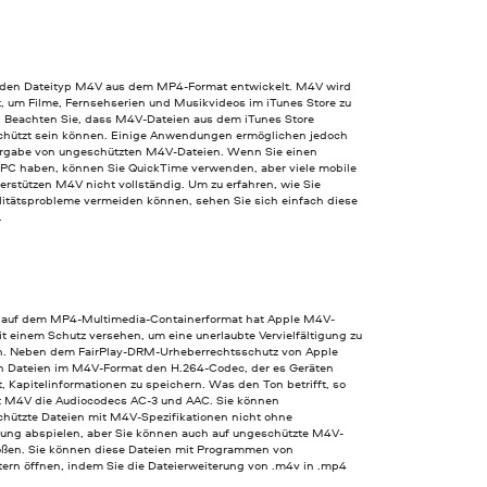
 den Dateityp M4V aus dem MP4-Format entwickelt. M4V wird
, um Filme, Fernsehserien und Musikvideos im iTunes Store zu
. Beachten Sie, dass M4V-Dateien aus dem iTunes Store
chützt sein können. Einige Anwendungen ermöglichen jedoch
rgabe von ungeschützten M4V-Dateien. Wenn Sie einen
C haben, können Sie QuickTime verwenden, aber viele mobile
erstützen M4V nicht vollständig. Um zu erfahren, wie Sie
litätsprobleme vermeiden können, sehen Sie sich einfach diese
.
 auf dem MP4-Multimedia-Containerformat hat Apple M4V-
t einem Schutz versehen, um eine unerlaubte Vervielfältigung zu
n. Neben dem FairPlay-DRM-Urheberrechtsschutz von Apple
 Dateien im M4V-Format den H.264-Codec, der es Geräten
, Kapitelinformationen zu speichern. Was den Ton betrifft, so
 M4V die Audiocodecs AC-3 und AAC. Sie können
chützte Dateien mit M4V-Spezifikationen nicht ohne
ng abspielen, aber Sie können auch auf ungeschützte M4V-
toßen. Sie können diese Dateien mit Programmen von
tern öffnen, indem Sie die Dateierweiterung von .m4v in .mp4