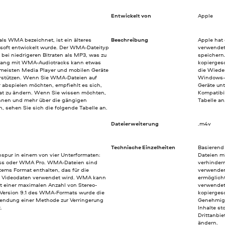
Entwickelt von
Apple
ls WMA bezeichnet, ist ein älteres
Beschreibung
Apple hat
osoft entwickelt wurde. Der WMA-Dateityp
verwendet
 bei niedrigeren Bitraten als MP3, was zu
speichern
mgang mit WMA-Audiotracks kann etwas
kopierges
 meisten Media Player und mobilen Geräte
die Wiede
rstützen. Wenn Sie WMA-Dateien auf
Windows-P
bspielen möchten, empfiehlt es sich,
Geräte unt
mat zu ändern. Wenn Sie wissen möchten,
Kompatibi
nnen und mehr über die gängigen
Tabelle an
, sehen Sie sich die folgende Tabelle an.
Dateierweiterung
.m4v
Technische Einzelheiten
Basierend
spur in einem von vier Unterformaten:
Dateien mi
s oder WMA Pro. WMA-Dateien sind
verhinder
ems Format enthalten, das für die
verwenden
nd Videodaten verwendet wird. WMA kann
ermöglicht
it einer maximalen Anzahl von Stereo-
verwendet
 Version 9.1 des WMA-Formats wurde die
kopierges
wendung einer Methode zur Verringerung
Genehmigu
.
Inhalte s
Drittanbie
ändern.