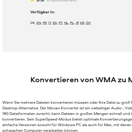
Verfügbar in:
DE
,
EN
,
FR
,
IT
,
ES
,
PT
,
NL
,
PL
,
JP
,
KR
,
ZH
Konvertieren von WMA zu 
Wenn Sie mehrere Dateien konvertieren müssen oder Ihre Datei zu groß fü
Desktop-Alternative. Der Movavi Konverter ist ein vielseitiger Audio-, 
180 Dateiformaten zurecht, kann Dateien in großen Mengen schnell und
konvertieren. Sein SuperSpeed-Modus bietet optimale Konvertierungsges
einfache Versionen sowohl für Windows PC als auch für Mac, mit denen 
schwachen Computer verarbeiten können.