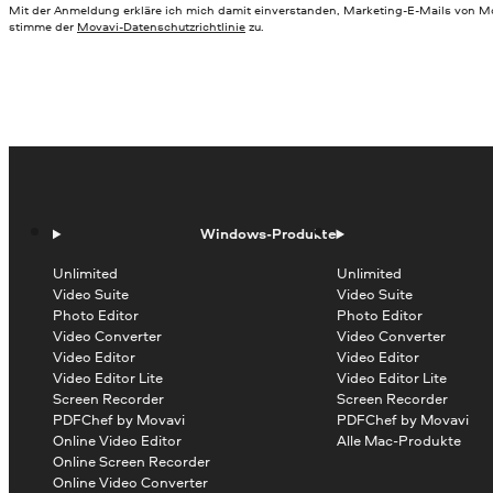
Mit der Anmeldung erkläre ich mich damit einverstanden, Marketing-E-Mails von Mo
stimme der
Movavi-Datenschutzrichtlinie
zu.
Windows-Produkte
Unlimited
Unlimited
Video Suite
Video Suite
Photo Editor
Photo Editor
Video Converter
Video Converter
Video Editor
Video Editor
Video Editor Lite
Video Editor Lite
Screen Recorder
Screen Recorder
PDFChef by Movavi
PDFChef by Movavi
Online Video Editor
Alle Mac-Produkte
Online Screen Recorder
Online Video Converter