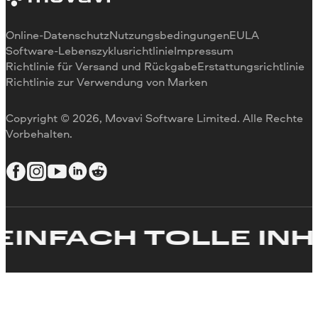
Videogeschwindigkeit ändern
Video drehen
Online-Datenschutz
Nutzungsbedingungen
EULA
Videogröße ändern
Software-Lebenszyklusrichtlinie
Impressum
Richtlinie für Versand und Rückgabe
Erstattungsrichtlinie
Video umkehren
Richtlinie zur Verwendung von Marken
Video stabilisieren
Video anpassen
Copyright © 2026, Movavi Software Limited. Alle Rechte
Text zum Video hinzufügen
Vorbehalten.
Video erstellen
INFACH TOLLE INH