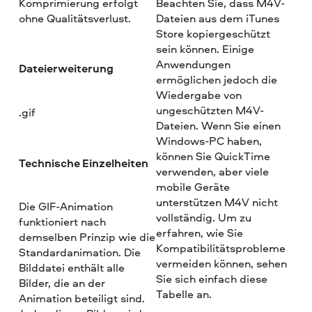
Komprimierung erfolgt
Beachten Sie, dass M4V-
ohne Qualitätsverlust.
Dateien aus dem iTunes
Store kopiergeschützt
sein können. Einige
Anwendungen
Dateierweiterung
ermöglichen jedoch die
Wiedergabe von
ungeschützten M4V-
.gif
Dateien. Wenn Sie einen
Windows-PC haben,
können Sie QuickTime
Technische Einzelheiten
verwenden, aber viele
mobile Geräte
unterstützen M4V nicht
Die GIF-Animation
vollständig. Um zu
funktioniert nach
erfahren, wie Sie
demselben Prinzip wie die
Kompatibilitätsprobleme
Standardanimation. Die
vermeiden können, sehen
Bilddatei enthält alle
Sie sich einfach diese
Bilder, die an der
Tabelle an.
Animation beteiligt sind.