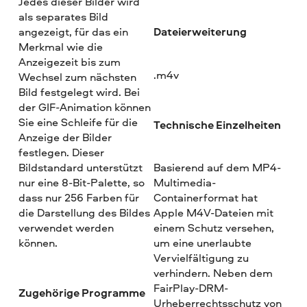
Jedes dieser Bilder wird
als separates Bild
Dateierweiterung
angezeigt, für das ein
Merkmal wie die
Anzeigezeit bis zum
.m4v
Wechsel zum nächsten
Bild festgelegt wird. Bei
der GIF-Animation können
Sie eine Schleife für die
Technische Einzelheiten
Anzeige der Bilder
festlegen. Dieser
Bildstandard unterstützt
Basierend auf dem MP4-
nur eine 8-Bit-Palette, so
Multimedia-
dass nur 256 Farben für
Containerformat hat
die Darstellung des Bildes
Apple M4V-Dateien mit
verwendet werden
einem Schutz versehen,
können.
um eine unerlaubte
Vervielfältigung zu
verhindern. Neben dem
FairPlay-DRM-
Zugehörige Programme
Urheberrechtsschutz von