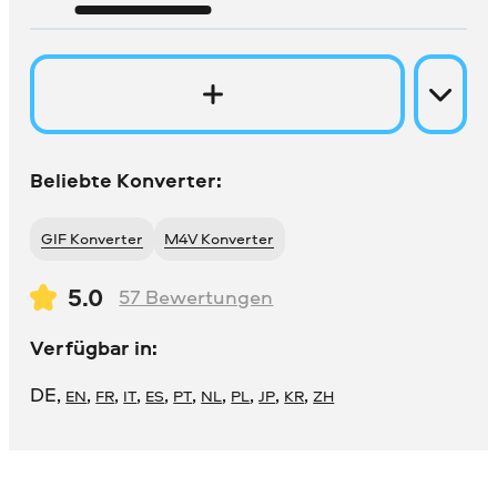
Beliebte Konverter:
GIF Konverter
M4V Konverter
5.0
57
Bewertungen
Verfügbar in:
DE
,
,
,
,
,
,
,
,
,
,
EN
FR
IT
ES
PT
NL
PL
JP
KR
ZH