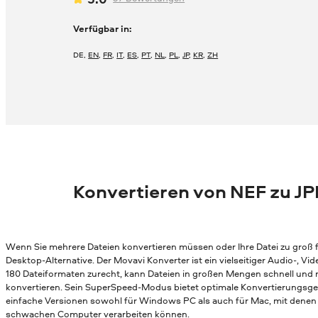
Verfügbar in:
DE
,
EN
,
FR
,
IT
,
ES
,
PT
,
NL
,
PL
,
JP
,
KR
,
ZH
Konvertieren von NEF zu J
Wenn Sie mehrere Dateien konvertieren müssen oder Ihre Datei zu groß fü
Desktop-Alternative. Der Movavi Konverter ist ein vielseitiger Audio-, 
180 Dateiformaten zurecht, kann Dateien in großen Mengen schnell und
konvertieren. Sein SuperSpeed-Modus bietet optimale Konvertierungsges
einfache Versionen sowohl für Windows PC als auch für Mac, mit denen 
schwachen Computer verarbeiten können.