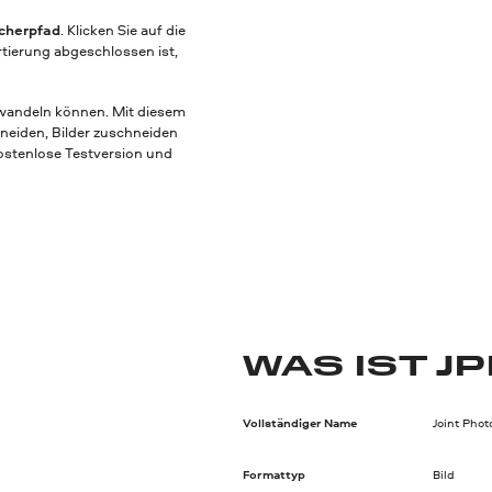
cherpfad
. Klicken Sie auf die
tierung abgeschlossen ist,
mwandeln können. Mit diesem
hneiden, Bilder zuschneiden
kostenlose Testversion und
WAS IST J
Vollständiger Name
Joint Pho
Formattyp
Bild