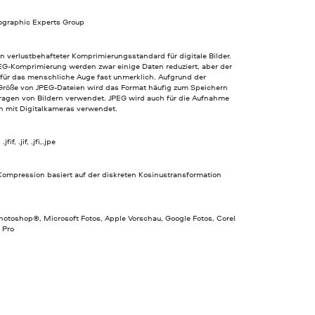
tographic Experts Group
in verlustbehafteter Komprimierungsstandard für digitale Bilder.
PEG-Komprimierung werden zwar einige Daten reduziert, aber der
t für das menschliche Auge fast unmerklich. Aufgrund der
Größe von JPEG-Dateien wird das Format häufig zum Speichern
ragen von Bildern verwendet. JPEG wird auch für die Aufnahme
rn mit Digitalkameras verwendet.
jfif, .jif, .jfi,.jpe
Kompression basiert auf der diskreten Kosinustransformation
otoshop®, Microsoft Fotos, Apple Vorschau, Google Fotos, Corel
 Pro