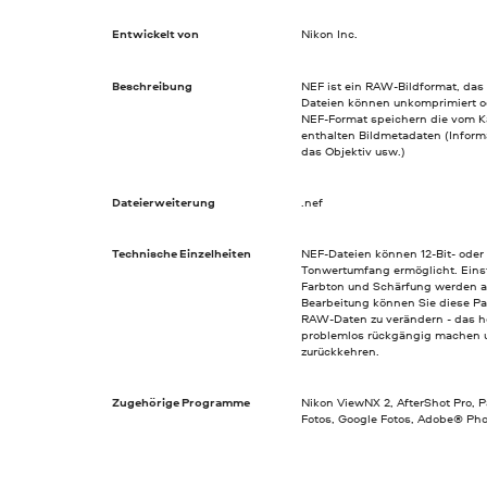
Entwickelt von
Nikon Inc.
Beschreibung
NEF ist ein RAW-Bildformat, das
Dateien können unkomprimiert ode
NEF-Format speichern die vom K
enthalten Bildmetadaten (Inform
das Objektiv usw.)
Dateierweiterung
.nef
Technische Einzelheiten
NEF-Dateien können 12-Bit- oder
Tonwertumfang ermöglicht. Einst
Farbton und Schärfung werden al
Bearbeitung können Sie diese Pa
RAW-Daten zu verändern - das h
problemlos rückgängig machen u
zurückkehren.
Zugehörige Programme
Nikon ViewNX 2, AfterShot Pro, P
Fotos, Google Fotos, Adobe® P