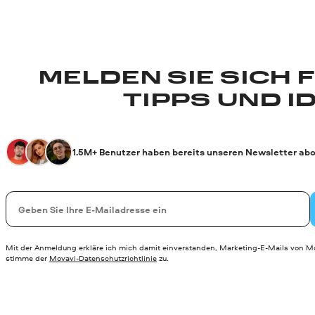
MELDEN SIE SICH 
TIPPS UND I
1.5M+ Benutzer haben bereits unseren Newsletter abo
Ihre E-Mail-Addresse
Mit der Anmeldung erkläre ich mich damit einverstanden, Marketing-E-Mails von Mo
stimme der
Movavi-Datenschutzrichtlinie
zu.