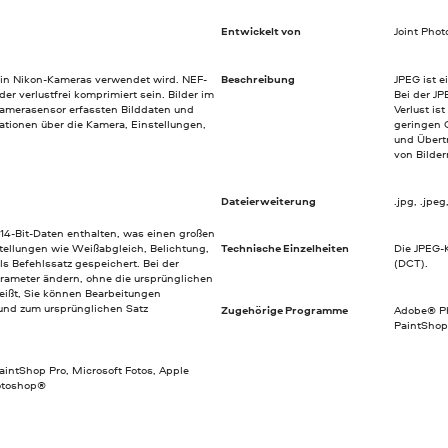
Entwickelt von
Joint Pho
 in Nikon-Kameras verwendet wird. NEF-
Beschreibung
JPEG ist e
r verlustfrei komprimiert sein. Bilder im
Bei der J
amerasensor erfassten Bilddaten und
Verlust is
ationen über die Kamera, Einstellungen,
geringen 
und Übert
von Bilde
Dateierweiterung
.jpg, .jpeg, .
 14-Bit-Daten enthalten, was einen großen
ellungen wie Weißabgleich, Belichtung,
Technische Einzelheiten
Die JPEG-
s Befehlssatz gespeichert. Bei der
(DCT).
rameter ändern, ohne die ursprünglichen
eißt, Sie können Bearbeitungen
nd zum ursprünglichen Satz
Zugehörige Programme
Adobe® Ph
PaintShop
aintShop Pro, Microsoft Fotos, Apple
hotoshop®