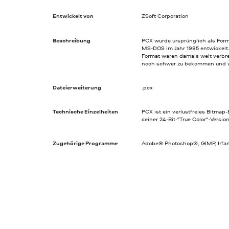
Entwickelt von
ZSoft Corporation
Beschreibung
PCX wurde ursprünglich als For
MS-DOS im Jahr 1985 entwickelt
Format waren damals weit verbre
noch schwer zu bekommen und 
Dateierweiterung
.pcx
Technische Einzelheiten
PCX ist ein verlustfreies Bitmap-
seiner 24-Bit-"True Color"-Versio
Zugehörige Programme
Adobe® Photoshop®, GIMP, Irfa