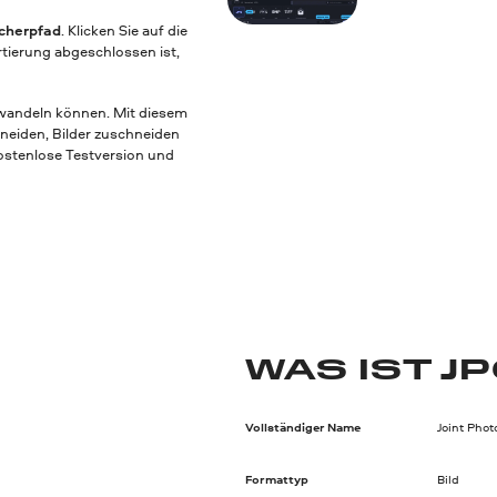
cherpfad
. Klicken Sie auf die
tierung abgeschlossen ist,
mwandeln können. Mit diesem
hneiden, Bilder zuschneiden
kostenlose Testversion und
WAS IST J
Vollständiger Name
Joint Pho
Formattyp
Bild