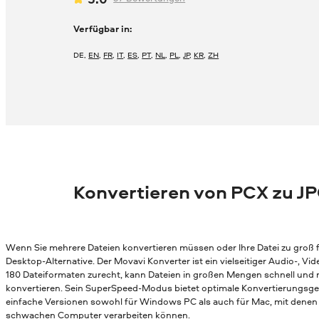
Verfügbar in:
DE
,
EN
,
FR
,
IT
,
ES
,
PT
,
NL
,
PL
,
JP
,
KR
,
ZH
Konvertieren von PCX zu J
Wenn Sie mehrere Dateien konvertieren müssen oder Ihre Datei zu groß fü
Desktop-Alternative. Der Movavi Konverter ist ein vielseitiger Audio-, 
180 Dateiformaten zurecht, kann Dateien in großen Mengen schnell und
konvertieren. Sein SuperSpeed-Modus bietet optimale Konvertierungsges
einfache Versionen sowohl für Windows PC als auch für Mac, mit denen 
schwachen Computer verarbeiten können.