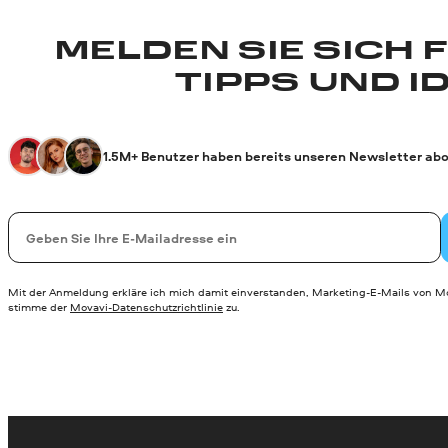
MELDEN SIE SICH 
TIPPS UND I
1.5M+ Benutzer haben bereits unseren Newsletter abo
Ihre E-Mail-Addresse
Mit der Anmeldung erkläre ich mich damit einverstanden, Marketing-E-Mails von Mo
stimme der
Movavi-Datenschutzrichtlinie
zu.