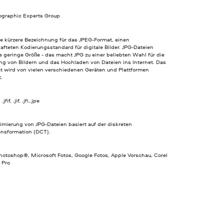
tographic Experts Group
ne kürzere Bezeichnung für das JPEG-Format, einen
afteten Kodierungsstandard für digitale Bilder. JPG-Dateien
 geringe Größe - das macht JPG zu einer beliebten Wahl für die
ng von Bildern und das Hochladen von Dateien ins Internet. Das
t wird von vielen verschiedenen Geräten und Plattformen
t.
jfif, .jif, .jfi,.jpe
imierung von JPG-Dateien basiert auf der diskreten
ansformation (DCT).
otoshop®, Microsoft Fotos, Google Fotos, Apple Vorschau, Corel
 Pro