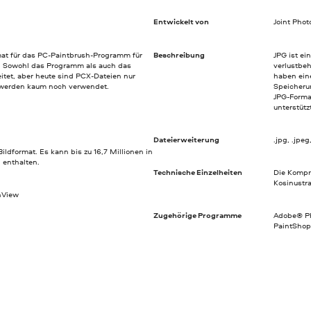
Entwickelt von
Joint Pho
mat für das PC-Paintbrush-Programm für
Beschreibung
JPG ist ei
. Sowohl das Programm als auch das
verlustbeh
itet, aber heute sind PCX-Dateien nur
haben eine
werden kaum noch verwendet.
Speicheru
JPG-Forma
unterstütz
Dateierweiterung
.jpg, .jpeg, .
Bildformat. Es kann bis zu 16,7 Millionen in
n enthalten.
Technische Einzelheiten
Die Kompr
Kosinustr
nView
Zugehörige Programme
Adobe® Ph
PaintShop