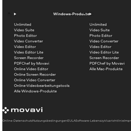
Windows-Produkte
Unlimited
Unlimited
Video Suite
Video Suite
Photo Editor
Photo Editor
Video Converter
Video Converter
Video Editor
Video Editor
Video Editor Lite
Video Editor Lite
Screen Recorder
Screen Recorder
PDFChef by Movavi
PDFChef by Movavi
Online Video Editor
Alle Mac-Produkte
Online Screen Recorder
Online Video Converter
Online-Videobearbeitungstools
Alle Windows-Produkte
Online-Datenschutz
Nutzungsbedingungen
EULA
Software-Lebenszyklusrichtlinie
Imp