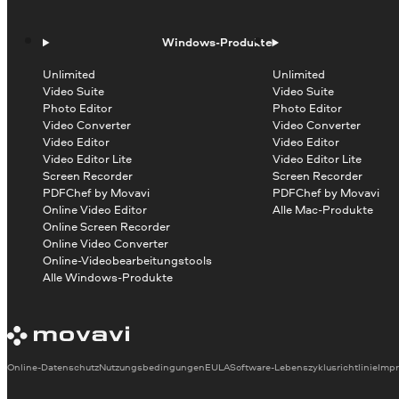
Windows-Produkte
Unlimited
Unlimited
Video Suite
Video Suite
Photo Editor
Photo Editor
Video Converter
Video Converter
Video Editor
Video Editor
Video Editor Lite
Video Editor Lite
Screen Recorder
Screen Recorder
PDFChef by Movavi
PDFChef by Movavi
Online Video Editor
Alle Mac-Produkte
Online Screen Recorder
Online Video Converter
Online-Videobearbeitungstools
Alle Windows-Produkte
Online-Datenschutz
Nutzungsbedingungen
EULA
Software-Lebenszyklusrichtlinie
Imp