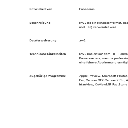
Entwickelt von
Panasonic
Beschreibung
RW2 ist ein Rohdatenformat, das
und LX5) verwendet wird.
Dateierweiterung
.rw2
Technische Einzelheiten
RW2 basiert auf dem TIFF-Forma
Kamerasensor, was die profession
eine feinere Abstimmung ermögli
Zugehörige Programme
Apple Preview, Microsoft Photo
Pro, Canvas GFX Canvas X Pro, 
IrfanView, XnViewMP, FastStone