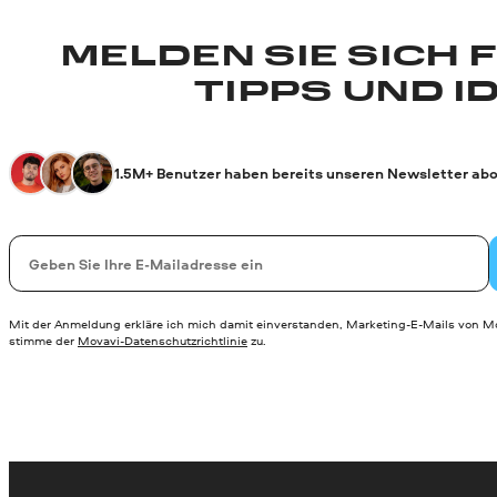
MELDEN SIE SICH 
TIPPS UND I
1.5M+ Benutzer haben bereits unseren Newsletter abo
Ihre E-Mail-Addresse
Mit der Anmeldung erkläre ich mich damit einverstanden, Marketing-E-Mails von Mo
stimme der
Movavi-Datenschutzrichtlinie
zu.