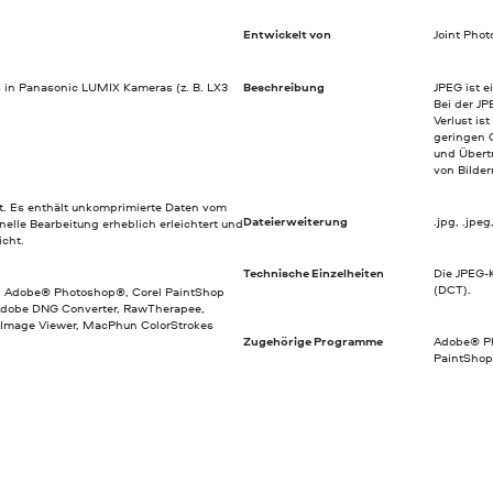
Entwickelt von
Joint Pho
 in Panasonic LUMIX Kameras (z. B. LX3
Beschreibung
JPEG ist e
Bei der J
Verlust is
geringen 
und Übert
von Bilde
t. Es enthält unkomprimierte Daten vom
Dateierweiterung
.jpg, .jpeg, .
elle Bearbeitung erheblich erleichtert und
cht.
Technische Einzelheiten
Die JPEG-
(DCT).
s, Adobe® Photoshop®, Corel PaintShop
Adobe DNG Converter, RawTherapee,
 Image Viewer, MacPhun ColorStrokes
Zugehörige Programme
Adobe® Ph
PaintShop