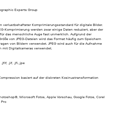
tographic Experts Group
in verlustbehafteter Komprimierungsstandard für digitale Bilder.
PEG-Komprimierung werden zwar einige Daten reduziert, aber der
t für das menschliche Auge fast unmerklich. Aufgrund der
Größe von JPEG-Dateien wird das Format häufig zum Speichern
ragen von Bildern verwendet. JPEG wird auch für die Aufnahme
rn mit Digitalkameras verwendet.
jfif, .jif, .jfi,.jpe
Kompression basiert auf der diskreten Kosinustransformation
otoshop®, Microsoft Fotos, Apple Vorschau, Google Fotos, Corel
 Pro