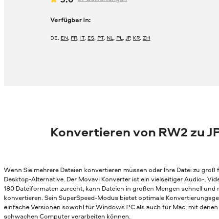
Verfügbar in:
DE
,
EN
,
FR
,
IT
,
ES
,
PT
,
NL
,
PL
,
JP
,
KR
,
ZH
Konvertieren von RW2 zu J
Wenn Sie mehrere Dateien konvertieren müssen oder Ihre Datei zu groß fü
Desktop-Alternative. Der Movavi Konverter ist ein vielseitiger Audio-, 
180 Dateiformaten zurecht, kann Dateien in großen Mengen schnell und
konvertieren. Sein SuperSpeed-Modus bietet optimale Konvertierungsges
einfache Versionen sowohl für Windows PC als auch für Mac, mit denen 
schwachen Computer verarbeiten können.