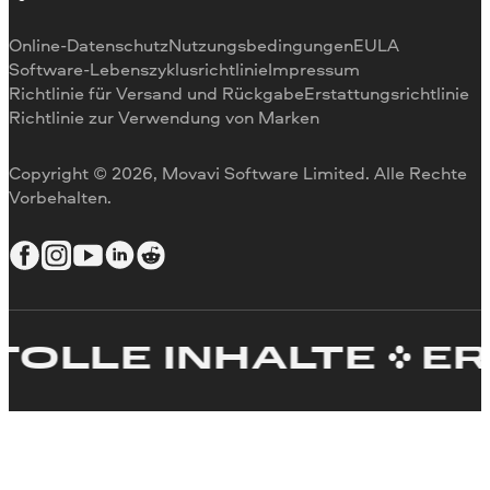
Videogeschwindigkeit ändern
Video drehen
Online-Datenschutz
Nutzungsbedingungen
EULA
Videogröße ändern
Software-Lebenszyklusrichtlinie
Impressum
Richtlinie für Versand und Rückgabe
Erstattungsrichtlinie
Video umkehren
Richtlinie zur Verwendung von Marken
Video stabilisieren
Video anpassen
Copyright © 2026, Movavi Software Limited. Alle Rechte
Text zum Video hinzufügen
Vorbehalten.
Video erstellen
E INHALTE
ERSTELL