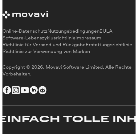
Zahlungsmethoden
Warum uns
Video schneiden
Rückerstattung
Für Arbeit
Video zuschneiden
Videogeschwindigkeit ändern
Video drehen
Online-Datenschutz
Nutzungsbedingungen
EULA
Videogröße ändern
Software-Lebenszyklusrichtlinie
Impressum
Richtlinie für Versand und Rückgabe
Erstattungsrichtlinie
Video umkehren
Richtlinie zur Verwendung von Marken
Video stabilisieren
Video anpassen
Copyright © 2026, Movavi Software Limited. Alle Rechte
Text zum Video hinzufügen
Vorbehalten.
Video erstellen
INFACH TOLLE INHA