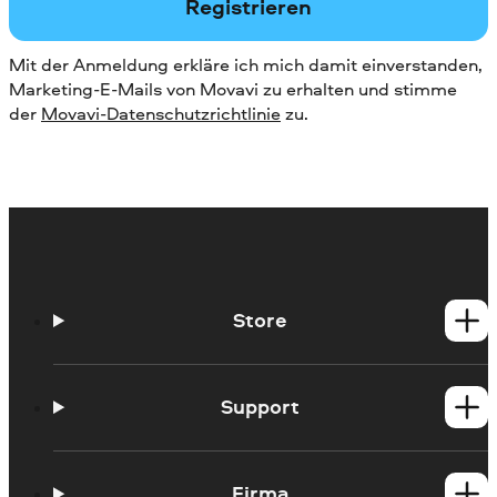
Registrieren
Mit der Anmeldung erkläre ich mich damit einverstanden,
Marketing-E-Mails von Movavi zu erhalten und stimme
der
Movavi-Datenschutzrichtlinie
zu.
Store
Windows-Produkte
Mac-Produkte
Support
Hilfe-Center
Anleitungen
Firma