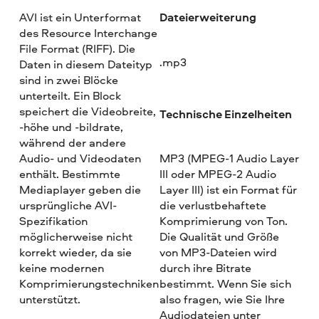
Dateierweiterung
AVI ist ein Unterformat
des Resource Interchange
File Format (RIFF). Die
.mp3
Daten in diesem Dateityp
sind in zwei Blöcke
unterteilt. Ein Block
speichert die Videobreite,
Technische Einzelheiten
-höhe und -bildrate,
während der andere
Audio- und Videodaten
MP3 (MPEG-1 Audio Layer
enthält. Bestimmte
III oder MPEG-2 Audio
Mediaplayer geben die
Layer III) ist ein Format für
ursprüngliche AVI-
die verlustbehaftete
Spezifikation
Komprimierung von Ton.
möglicherweise nicht
Die Qualität und Größe
korrekt wieder, da sie
von MP3-Dateien wird
keine modernen
durch ihre Bitrate
Komprimierungstechniken
bestimmt. Wenn Sie sich
unterstützt.
also fragen, wie Sie Ihre
Audiodateien unter