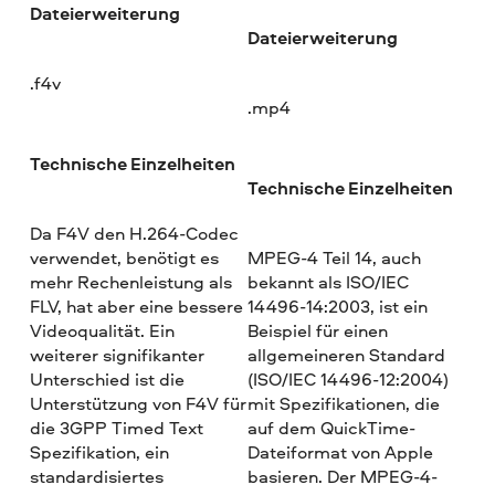
Dateierweiterung
Dateierweiterung
.f4v
.mp4
Technische Einzelheiten
Technische Einzelheiten
Da F4V den H.264-Codec
verwendet, benötigt es
MPEG-4 Teil 14, auch
mehr Rechenleistung als
bekannt als ISO/IEC
FLV, hat aber eine bessere
14496-14:2003, ist ein
Videoqualität. Ein
Beispiel für einen
weiterer signifikanter
allgemeineren Standard
Unterschied ist die
(ISO/IEC 14496-12:2004)
Unterstützung von F4V für
mit Spezifikationen, die
die 3GPP Timed Text
auf dem QuickTime-
Spezifikation, ein
Dateiformat von Apple
standardisiertes
basieren. Der MPEG-4-