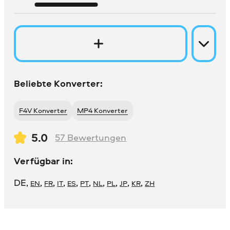
Beliebte Konverter:
F4V Konverter
MP4 Konverter
5.0
57
Bewertungen
Verfügbar in:
DE
,
,
,
,
,
,
,
,
,
,
EN
FR
IT
ES
PT
NL
PL
JP
KR
ZH