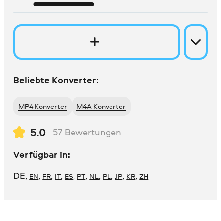
Beliebte Konverter:
MP4 Konverter
M4A Konverter
5.0
57
Bewertungen
Verfügbar in:
DE
,
,
,
,
,
,
,
,
,
,
EN
FR
IT
ES
PT
NL
PL
JP
KR
ZH