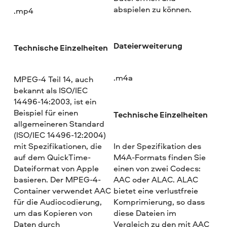
abspielen zu können.
.mp4
Dateierweiterung
Technische Einzelheiten
.m4a
MPEG-4 Teil 14, auch
bekannt als ISO/IEC
14496-14:2003, ist ein
Beispiel für einen
Technische Einzelheiten
allgemeineren Standard
(ISO/IEC 14496-12:2004)
mit Spezifikationen, die
In der Spezifikation des
auf dem QuickTime-
M4A-Formats finden Sie
Dateiformat von Apple
einen von zwei Codecs:
basieren. Der MPEG-4-
AAC oder ALAC. ALAC
Container verwendet AAC
bietet eine verlustfreie
für die Audiocodierung,
Komprimierung, so dass
um das Kopieren von
diese Dateien im
Daten durch
Vergleich zu den mit AAC