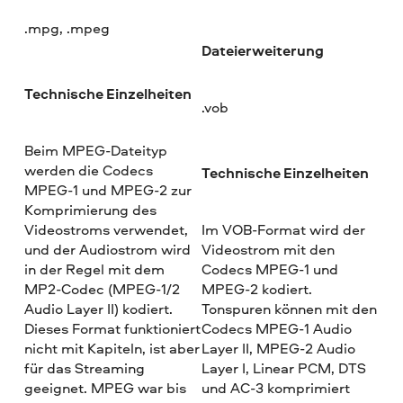
.mpg, .mpeg
Dateierweiterung
Technische Einzelheiten
.vob
Beim MPEG-Dateityp
werden die Codecs
Technische Einzelheiten
MPEG-1 und MPEG-2 zur
Komprimierung des
Videostroms verwendet,
Im VOB-Format wird der
und der Audiostrom wird
Videostrom mit den
in der Regel mit dem
Codecs MPEG-1 und
MP2-Codec (MPEG-1/2
MPEG-2 kodiert.
Audio Layer II) kodiert.
Tonspuren können mit den
Dieses Format funktioniert
Codecs MPEG-1 Audio
nicht mit Kapiteln, ist aber
Layer II, MPEG-2 Audio
für das Streaming
Layer I, Linear PCM, DTS
geeignet. MPEG war bis
und AC-3 komprimiert