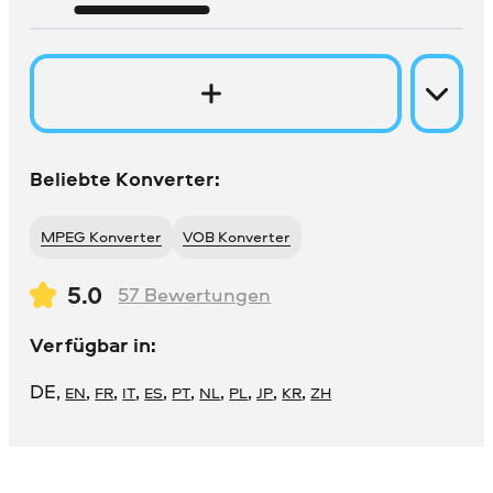
Beliebte Konverter:
MPEG Konverter
VOB Konverter
5.0
57
Bewertungen
Verfügbar in:
DE
,
,
,
,
,
,
,
,
,
,
EN
FR
IT
ES
PT
NL
PL
JP
KR
ZH