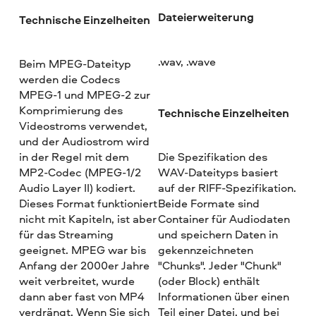
Dateierweiterung
Technische Einzelheiten
.wav, .wave
Beim MPEG-Dateityp
werden die Codecs
MPEG-1 und MPEG-2 zur
Komprimierung des
Technische Einzelheiten
Videostroms verwendet,
und der Audiostrom wird
in der Regel mit dem
Die Spezifikation des
MP2-Codec (MPEG-1/2
WAV-Dateityps basiert
Audio Layer II) kodiert.
auf der RIFF-Spezifikation.
Dieses Format funktioniert
Beide Formate sind
nicht mit Kapiteln, ist aber
Container für Audiodaten
für das Streaming
und speichern Daten in
geeignet. MPEG war bis
gekennzeichneten
Anfang der 2000er Jahre
"Chunks". Jeder "Chunk"
weit verbreitet, wurde
(oder Block) enthält
dann aber fast von MP4
Informationen über einen
verdrängt. Wenn Sie sich
Teil einer Datei, und bei