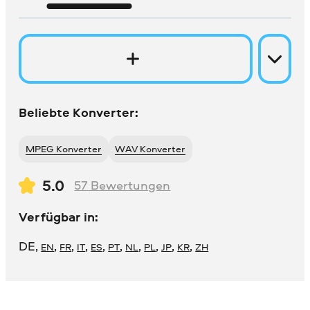
Beliebte Konverter:
MPEG Konverter
WAV Konverter
5.0
57
Bewertungen
Verfügbar in:
DE
,
,
,
,
,
,
,
,
,
,
EN
FR
IT
ES
PT
NL
PL
JP
KR
ZH