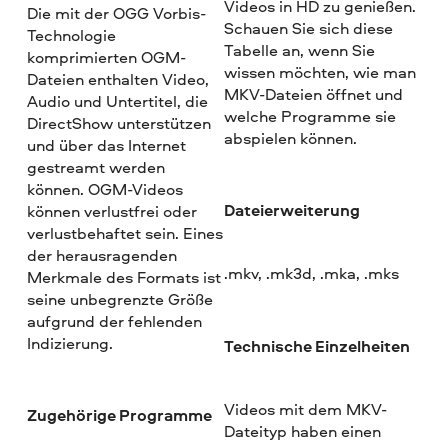
Videos in HD zu genießen.
Die mit der OGG Vorbis-
Schauen Sie sich diese
Technologie
Tabelle an, wenn Sie
komprimierten OGM-
wissen möchten, wie man
Dateien enthalten Video,
MKV-Dateien öffnet und
Audio und Untertitel, die
welche Programme sie
DirectShow unterstützen
abspielen können.
und über das Internet
gestreamt werden
können. OGM-Videos
Dateierweiterung
können verlustfrei oder
verlustbehaftet sein. Eines
der herausragenden
.mkv, .mk3d, .mka, .mks
Merkmale des Formats ist
seine unbegrenzte Größe
aufgrund der fehlenden
Indizierung.
Technische Einzelheiten
Videos mit dem MKV-
Zugehörige Programme
Dateityp haben einen