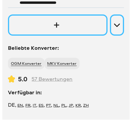
Beliebte Konverter:
OGM Konverter
MKV Konverter
5.0
57
Bewertungen
Verfügbar in:
DE
,
,
,
,
,
,
,
,
,
,
EN
FR
IT
ES
PT
NL
PL
JP
KR
ZH