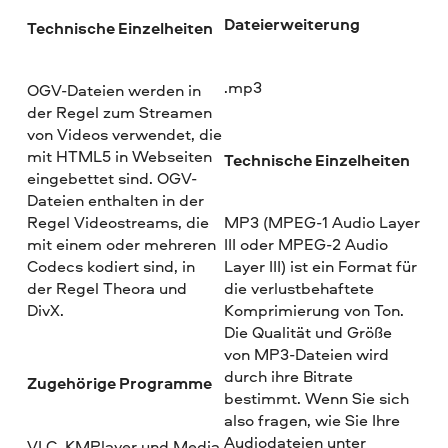
Dateierweiterung
Technische Einzelheiten
.mp3
OGV-Dateien werden in
der Regel zum Streamen
von Videos verwendet, die
mit HTML5 in Webseiten
Technische Einzelheiten
eingebettet sind. OGV-
Dateien enthalten in der
Regel Videostreams, die
MP3 (MPEG-1 Audio Layer
mit einem oder mehreren
III oder MPEG-2 Audio
Codecs kodiert sind, in
Layer III) ist ein Format für
der Regel Theora und
die verlustbehaftete
DivX.
Komprimierung von Ton.
Die Qualität und Größe
von MP3-Dateien wird
durch ihre Bitrate
Zugehörige Programme
bestimmt. Wenn Sie sich
also fragen, wie Sie Ihre
Audiodateien unter
VLC, KMPlayer und Media