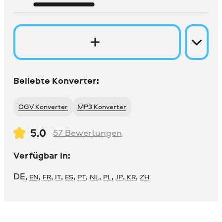
Beliebte Konverter:
OGV Konverter
MP3 Konverter
5.0
57
Bewertungen
Verfügbar in:
DE
,
,
,
,
,
,
,
,
,
,
EN
FR
IT
ES
PT
NL
PL
JP
KR
ZH