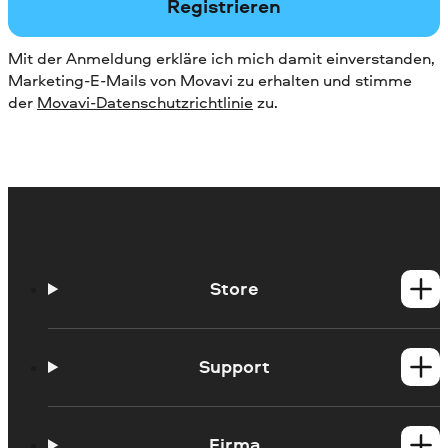
Registrieren
Mit der Anmeldung erkläre ich mich damit einverstanden,
Marketing-E-Mails von Movavi zu erhalten und stimme
der
Movavi-Datenschutzrichtlinie
zu.
Store
Windows-Produkte
Mac-Produkte
Support
Hilfe-Center
Anleitungen
Firma