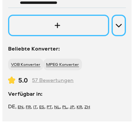
Beliebte Konverter:
VOB Konverter
MPEG Konverter
5.0
57
Bewertungen
Verfügbar in:
DE
,
,
,
,
,
,
,
,
,
,
EN
FR
IT
ES
PT
NL
PL
JP
KR
ZH