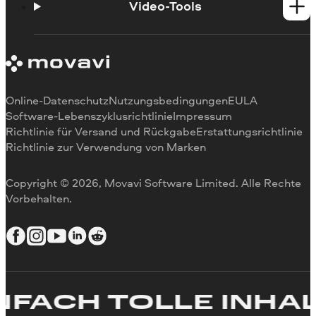
Beschränkungen bei Testversionen
Empfehlungen
Video-Tools
Abonnement kündigen
Bewertungen in den Medien
Zahlungsmethoden
Warum uns
Video schneiden
Rückerstattung
Für Arbeit
Video zuschneiden
Videogeschwindigkeit ändern
Video drehen
Online-Datenschutz
Nutzungsbedingungen
EULA
Videogröße ändern
Software-Lebenszyklusrichtlinie
Impressum
Richtlinie für Versand und Rückgabe
Erstattungsrichtlinie
Video umkehren
Richtlinie zur Verwendung von Marken
Video stabilisieren
Video anpassen
Copyright © 2026, Movavi Software Limited. Alle Rechte
Text zum Video hinzufügen
Vorbehalten.
Video erstellen
ACH TOLLE INHALT