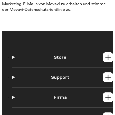
Marketing-E-Mails von Movavi zu erhalten und stimme
der
Movavi-Datenschutzrichtlinie
zu.
Store
Windows-Produkte
Mac-Produkte
Support
Hilfe-Center
Anleitungen
Firma
Lernportal
Systemanforderungen
Über Movavi