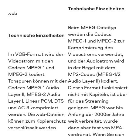
Technische Einzelheiten
.vob
Beim MPEG-Dateityp
werden die Codecs
Technische Einzelheiten
MPEG-1 und MPEG-2 zur
Komprimierung des
Im VOB-Format wird der
Videostroms verwendet,
Videostrom mit den
und der Audiostrom wird
Codecs MPEG-1 und
in der Regel mit dem
MPEG-2 kodiert.
MP2-Codec (MPEG-1/2
Tonspuren können mit den
Audio Layer II) kodiert.
Codecs MPEG-1 Audio
Dieses Format funktioniert
Layer II, MPEG-2 Audio
nicht mit Kapiteln, ist aber
Layer I, Linear PCM, DTS
für das Streaming
und AC-3 komprimiert
geeignet. MPEG war bis
werden. Die .vob-Dateien
Anfang der 2000er Jahre
können zum Kopierschutz
weit verbreitet, wurde
verschlüsselt werden.
dann aber fast von MP4
verdrängt. Wenn Sie sich