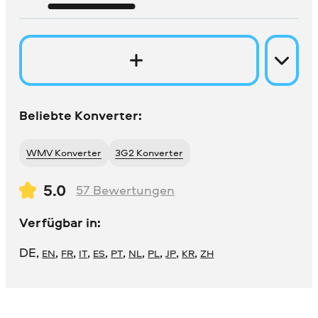
Beliebte Konverter:
WMV Konverter
3G2 Konverter
5.0
57
Bewertungen
Verfügbar in:
DE
,
,
,
,
,
,
,
,
,
,
EN
FR
IT
ES
PT
NL
PL
JP
KR
ZH