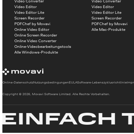
Video Converter
Video Converter
Video Editor
Video Editor
Video Editor Lite
Video Editor Lite
Screen Recorder
Screen Recorder
PDFChef by Movavi
PDFChef by Movavi
Online Video Editor
Alle Mac-Produkte
Online Screen Recorder
Online Video Converter
Online-Videobearbeitungstools
Alle Windows-Produkte
Online-Datenschutz
Nutzungsbedingungen
EULA
Software-Lebenszyklusrichtlinie
Imp
Copyright © 2026, Movavi Software Limited. Alle Rechte Vorbehalten.
NFACH TOL