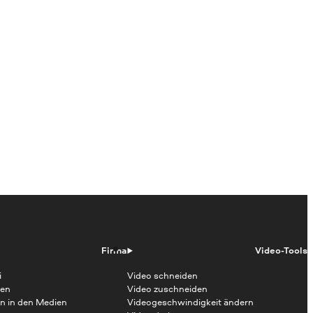
Firma
Video-Tools
i
Video schneiden
en
Video zuschneiden
n in den Medien
Videogeschwindigkeit ändern