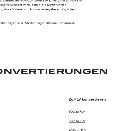
 verwendet der FLV-Container MP3, Nellymoser, ADPSM
ng verwendet wird, sollen die aufgeführten
ungslose Video- und Audiowiedergabe ermöglichen.
ia Player, VLC, Media Player Classic und andere.
KONVERTIERUNGEN
Zu FLV konvertieren
3G2 zu FLV
3GP zu FLV
AMV zu FLV