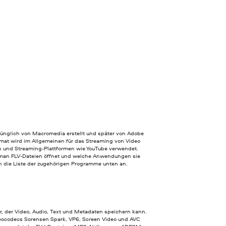
ünglich von Macromedia erstellt und später von Adobe
mat wird im Allgemeinen für das Streaming von Video
n und Streaming-Plattformen wie YouTube verwendet.
man FLV-Dateien öffnet und welche Anwendungen sie
h die Liste der zugehörigen Programme unten an.
er, der Video, Audio, Text und Metadaten speichern kann.
eocodecs Sorensen Spark, VP6, Screen Video und AVC