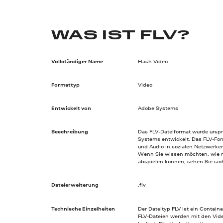
WAS IST FLV?
Vollständiger Name
Flash Video
Formattyp
Video
Entwickelt von
Adobe Systems
Beschreibung
Das FLV-Dateiformat wurde urspr
Systems entwickelt. Das FLV-For
und Audio in sozialen Netzwerke
Wenn Sie wissen möchten, wie 
abspielen können, sehen Sie sic
Dateierweiterung
.flv
Technische Einzelheiten
Der Dateityp FLV ist ein Contain
FLV-Dateien werden mit den Vid