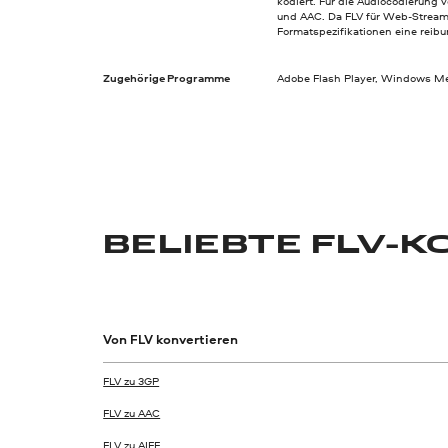
kodiert. Für die Audiocodierung
und AAC. Da FLV für Web-Streami
Formatspezifikationen eine reib
Zugehörige Programme
Adobe Flash Player, Windows Med
BELIEBTE FLV-
Von FLV konvertieren
FLV zu 3GP
FLV zu AAC
FLV zu AIFF