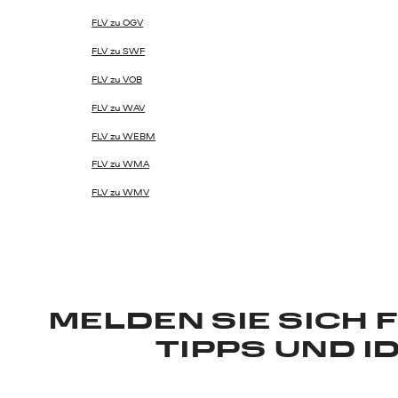
FLV zu OGV
FLV zu SWF
FLV zu VOB
FLV zu WAV
FLV zu WEBM
FLV zu WMA
FLV zu WMV
MELDEN SIE SICH 
TIPPS UND I