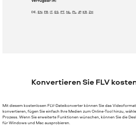
Verfügbar in:
DE
,
EN
,
FR
,
IT
,
ES
,
PT
,
NL
,
PL
,
JP
,
KR
,
ZH
Konvertieren Sie FLV kosten
Mit diesem kostenlosen FLV-Dateikonverter können Sie das Videoformat 
konvertieren, fügen Sie einfach Ihre Medien zum Online-Tool hinzu, wäh
Prozess. Wenn Sie erweiterte Funktionen wünschen, können Sie die Des
für Windows und Mac ausprobieren.