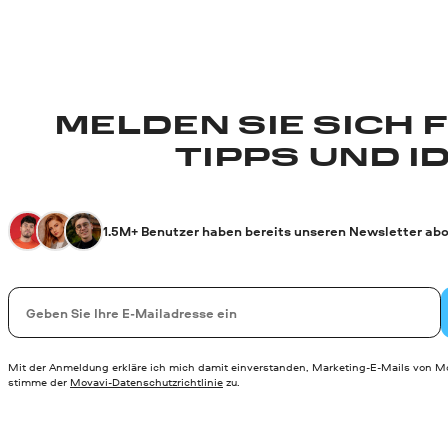
MELDEN SIE SICH 
TIPPS UND I
1.5M+ Benutzer haben bereits unseren Newsletter abo
Ihre E-Mail-Addresse
Mit der Anmeldung erkläre ich mich damit einverstanden, Marketing-E-Mails von Mo
stimme der
Movavi-Datenschutzrichtlinie
zu.