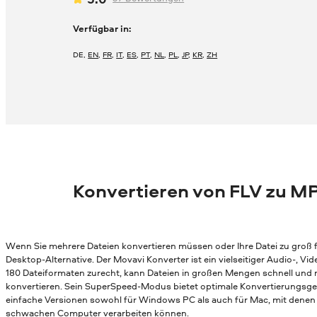
Verfügbar in:
DE
,
EN
,
FR
,
IT
,
ES
,
PT
,
NL
,
PL
,
JP
,
KR
,
ZH
Konvertieren von FLV zu M
Wenn Sie mehrere Dateien konvertieren müssen oder Ihre Datei zu groß fü
Desktop-Alternative. Der Movavi Konverter ist ein vielseitiger Audio-, 
180 Dateiformaten zurecht, kann Dateien in großen Mengen schnell und
konvertieren. Sein SuperSpeed-Modus bietet optimale Konvertierungsges
einfache Versionen sowohl für Windows PC als auch für Mac, mit denen 
schwachen Computer verarbeiten können.