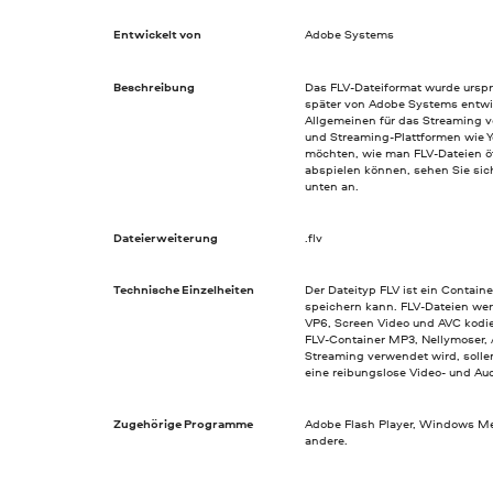
Entwickelt von
Adobe Systems
Beschreibung
Das FLV-Dateiformat wurde urspr
später von Adobe Systems entwic
Allgemeinen für das Streaming v
und Streaming-Plattformen wie 
möchten, wie man FLV-Dateien 
abspielen können, sehen Sie sic
unten an.
Dateierweiterung
.flv
Technische Einzelheiten
Der Dateityp FLV ist ein Contain
speichern kann. FLV-Dateien we
VP6, Screen Video und AVC kodie
FLV-Container MP3, Nellymoser,
Streaming verwendet wird, solle
eine reibungslose Video- und A
Zugehörige Programme
Adobe Flash Player, Windows Med
andere.