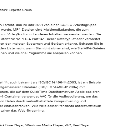
cture Experts Group
n Format, das im Jahr 2001 von einer ISO/IEC-Arbeitsgruppe
t wurde. MP4-Dateien sind Multimediadateien, die zum
 von Video/Audio und anderen Inhalten verwendet werden. Die
steht für "MPEG-4 Part 14". Dieser Dateityp ist sehr verbreitet
von den meisten Systemen und Geräten erkannt. Schauen Sie in
den Liste nach, wenn Sie nicht sicher sind, wie Sie MP4-Dateien
nnen und welche Programme sie abspielen können.
l 14, auch bekannt als ISO/IEC 14496-14:2003, ist ein Beispiel
 allgemeineren Standard (ISO/IEC 14496-12:2004) mit
tionen, die auf dem QuickTime-Dateiformat von Apple basieren.
4-Container verwendet AAC für die Audiocodierung, um das
von Daten durch verlustbehaftete Komprimierung und
e einzuschränken. Wie viele seiner Pendants unterstützt auch
ntainer das Web-Streaming.
uickTime Player, Windows Media Player, VLC, RealPlayer