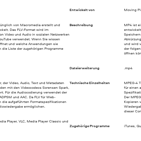
Entwickelt von
Moving Pi
ünglich von Macromedia erstellt und
Beschreibung
MP4 ist ei
kelt. Das FLV-Format wird im
entwickel
on Video und Audio in sozialen Netzwerken
Speichern
YouTube verwendet. Wenn Sie wissen
Abkürzung 
öffnet und welche Anwendungen sie
und wird 
h die Liste der zugehörigen Programme
der folgen
öffnen kö
Dateierweiterung
.mp4
er, der Video, Audio, Text und Metadaten
Technische Einzelheiten
MPEG-4 Tei
rden mit den Videocodecs Sorensen Spark,
für einen
rt. Für die Audiocodierung verwendet der
Spezifika
 ADPSM und AAC. Da FLV für Web-
Der MPEG-
n die aufgeführten Formatspezifikationen
Kopieren 
udiowiedergabe ermöglichen.
Wiedergab
dieser Co
ia Player, VLC, Media Player Classic und
Zugehörige Programme
iTunes, Q