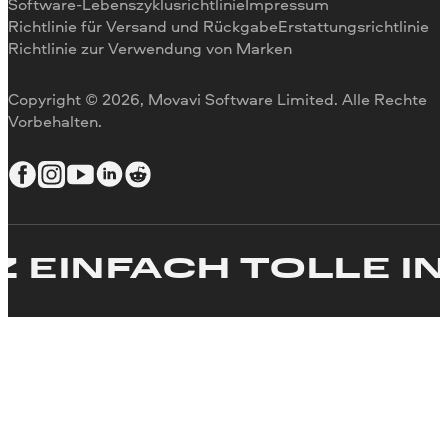
Videogröße ändern
Software-Lebenszyklusrichtlinie
Impressum
Richtlinie für Versand und Rückgabe
Erstattungsrichtlinie
Video umkehren
Richtlinie zur Verwendung von Marken
Video stabilisieren
Video anpassen
Copyright © 2026, Movavi Software Limited. Alle Rechte
Text zum Video hinzufügen
Vorbehalten.
Video erstellen
EINFACH TOLLE IN