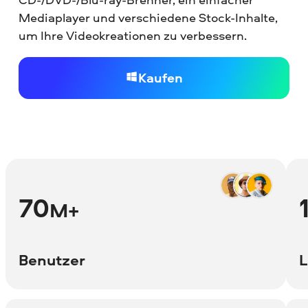
Mediaplayer und verschiedene Stock-Inhalte,
um Ihre Videokreationen zu verbessern.
Kaufen
70
M+
Benutzer
L