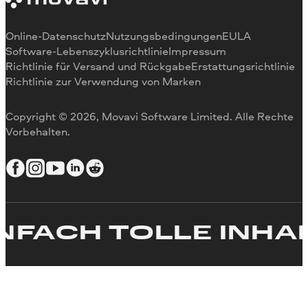
Videogeschwindigkeit ändern
Video drehen
Online-Datenschutz
Nutzungsbedingungen
EULA
Videogröße ändern
Software-Lebenszyklusrichtlinie
Impressum
Richtlinie für Versand und Rückgabe
Erstattungsrichtlinie
Video umkehren
Richtlinie zur Verwendung von Marken
Video stabilisieren
Video anpassen
Copyright © 2026, Movavi Software Limited. Alle Rechte
Text zum Video hinzufügen
Vorbehalten.
Video erstellen
ACH TOLLE INHALT