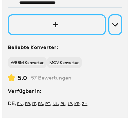
Beliebte Konverter:
WEBM Konverter
MOV Konverter
5.0
57
Bewertungen
Verfügbar in:
DE
,
,
,
,
,
,
,
,
,
,
EN
FR
IT
ES
PT
NL
PL
JP
KR
ZH