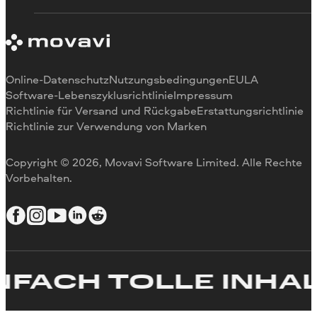
Abonnement kündigen
Bewertungen in den Medien
Zahlungsmethoden
Warum uns
Video schneiden
Rückerstattung
Für Arbeit
Video zuschneiden
Videogeschwindigkeit ändern
Video drehen
Online-Datenschutz
Nutzungsbedingungen
EULA
Videogröße ändern
Software-Lebenszyklusrichtlinie
Impressum
Richtlinie für Versand und Rückgabe
Erstattungsrichtlinie
Video umkehren
Richtlinie zur Verwendung von Marken
Video stabilisieren
Video anpassen
Copyright © 2026, Movavi Software Limited. Alle Rechte
Text zum Video hinzufügen
Vorbehalten.
Video erstellen
FACH TOLLE INHALT