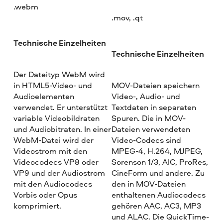
.webm
.mov, .qt
Technische Einzelheiten
Technische Einzelheiten
Der Dateityp WebM wird
in HTML5-Video- und
MOV-Dateien speichern
Audioelementen
Video-, Audio- und
verwendet. Er unterstützt
Textdaten in separaten
variable Videobildraten
Spuren. Die in MOV-
und Audiobitraten. In einer
Dateien verwendeten
WebM-Datei wird der
Video-Codecs sind
Videostrom mit den
MPEG-4, H.264, MJPEG,
Videocodecs VP8 oder
Sorenson 1/3, AIC, ProRes,
VP9 und der Audiostrom
CineForm und andere. Zu
mit den Audiocodecs
den in MOV-Dateien
Vorbis oder Opus
enthaltenen Audiocodecs
komprimiert.
gehören AAC, AC3, MP3
und ALAC. Die QuickTime-