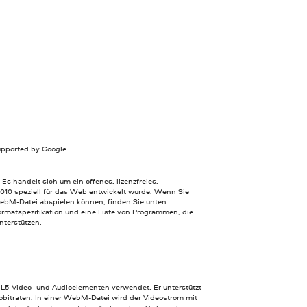
upported by Google
s handelt sich um ein offenes, lizenzfreies,
2010 speziell für das Web entwickelt wurde. Wenn Sie
 WebM-Datei abspielen können, finden Sie unten
rmatspezifikation und eine Liste von Programmen, die
nterstützen.
5-Video- und Audioelementen verwendet. Er unterstützt
obitraten. In einer WebM-Datei wird der Videostrom mit