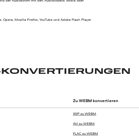
nd der Audiostrom mit den Audiocodecs Vorbis oder
 Opera, Mozilla Firefox, YouTube und Adobe Flash Player
-KONVERTIERUNGEN
Zu WEBM konvertieren
3GP zu WEBM
AVI zu WEBM
FLAC zu WEBM