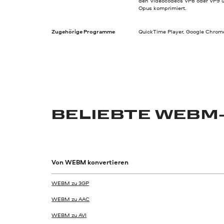
den Videocodecs VP8 oder VP9 u
Opus komprimiert.
Zugehörige Programme
QuickTime Player, Google Chrome,
BELIEBTE WEBM
Von WEBM konvertieren
WEBM zu 3GP
WEBM zu AAC
WEBM zu AVI