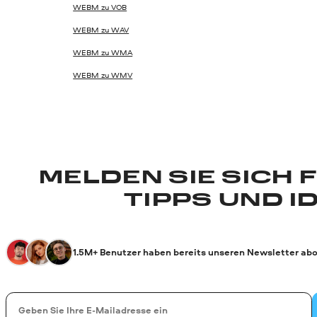
WEBM zu VOB
WEBM zu WAV
WEBM zu WMA
WEBM zu WMV
MELDEN SIE SICH 
TIPPS UND I
1.5M+ Benutzer haben bereits unseren Newsletter abo
Ihre E-Mail-Addresse