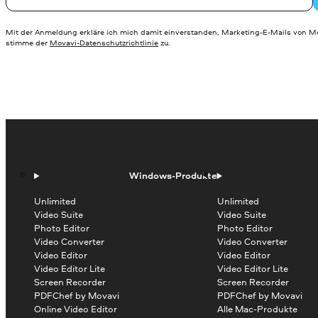
Mit der Anmeldung erkläre ich mich damit einverstanden, Marketing-E-Mails von Mo
stimme der
Movavi-Datenschutzrichtlinie
zu.
Windows-Produkte
Unlimited
Unlimited
Video Suite
Video Suite
Photo Editor
Photo Editor
Video Converter
Video Converter
Video Editor
Video Editor
Video Editor Lite
Video Editor Lite
Screen Recorder
Screen Recorder
PDFChef by Movavi
PDFChef by Movavi
Online Video Editor
Alle Mac-Produkte