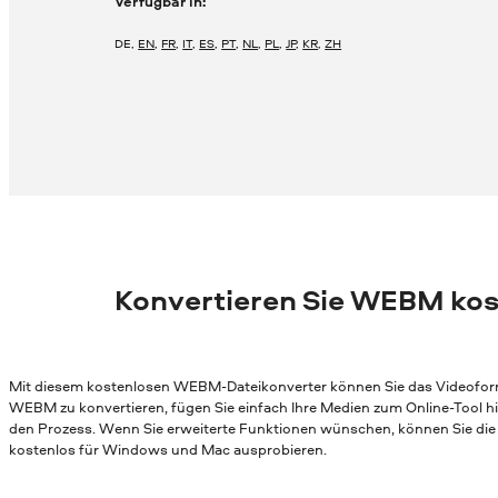
Verfügbar in:
DE
,
EN
,
FR
,
IT
,
ES
,
PT
,
NL
,
PL
,
JP
,
KR
,
ZH
Konvertieren Sie WEBM kos
Mit diesem kostenlosen WEBM-Dateikonverter können Sie das Videoforma
WEBM zu konvertieren, fügen Sie einfach Ihre Medien zum Online-Tool h
den Prozess. Wenn Sie erweiterte Funktionen wünschen, können Sie di
kostenlos für Windows und Mac ausprobieren.