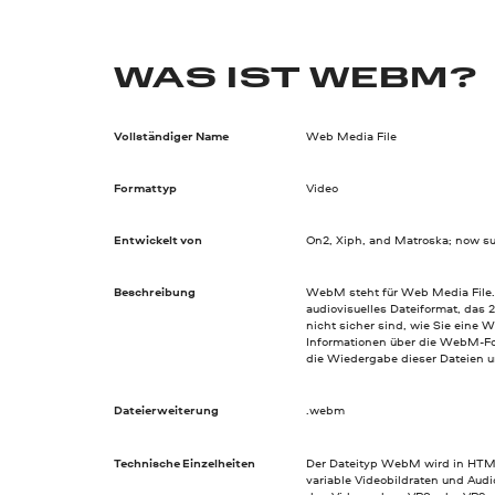
WAS IST WEBM?
Vollständiger Name
Web Media File
Formattyp
Video
Entwickelt von
On2, Xiph, and Matroska; now s
Beschreibung
WebM steht für Web Media File. E
audiovisuelles Dateiformat, das 
nicht sicher sind, wie Sie eine
Informationen über die WebM-Fo
die Wiedergabe dieser Dateien u
Dateierweiterung
.webm
Technische Einzelheiten
Der Dateityp WebM wird in HTML
variable Videobildraten und Audi