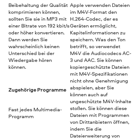
Beibehaltung der Qualität
Apple verwenden Dateien
komprimieren können,
im M4V-Format den
sollten Sie sie in MP3 mit
H.264-Codec, der es
einer Bitrate von 192 kbit/s
Geräten ermöglicht,
oder höher konvertieren.
Kapitelinformationen zu
Dann werden Sie
speichern. Was den Ton
wahrscheinlich keinen
betrifft, so verwendet
Unterschied bei der
M4V die Audiocodecs AC-
Wiedergabe hören
3 und AAC. Sie können
können.
kopiergeschützte Dateien
mit M4V-Spezifikationen
nicht ohne Genehmigung
abspielen, aber Sie
Zugehörige Programme
können auch auf
ungeschützte M4V-Inhalte
stoßen. Sie können diese
Fast jedes Multimedia-
Dateien mit Programmen
Programm
von Drittanbietern öffnen,
indem Sie die
Dateierweiterung von