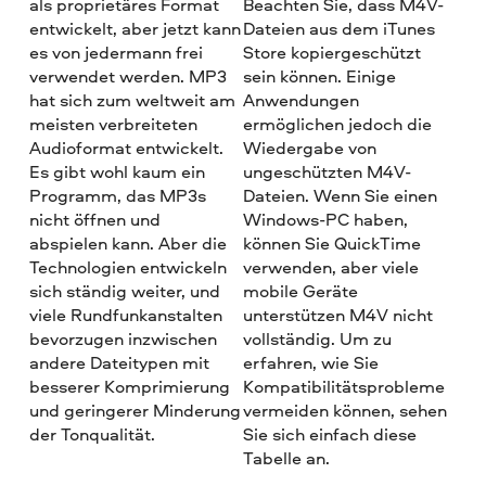
als proprietäres Format
Beachten Sie, dass M4V-
entwickelt, aber jetzt kann
Dateien aus dem iTunes
es von jedermann frei
Store kopiergeschützt
verwendet werden. MP3
sein können. Einige
hat sich zum weltweit am
Anwendungen
meisten verbreiteten
ermöglichen jedoch die
Audioformat entwickelt.
Wiedergabe von
Es gibt wohl kaum ein
ungeschützten M4V-
Programm, das MP3s
Dateien. Wenn Sie einen
nicht öffnen und
Windows-PC haben,
abspielen kann. Aber die
können Sie QuickTime
Technologien entwickeln
verwenden, aber viele
sich ständig weiter, und
mobile Geräte
viele Rundfunkanstalten
unterstützen M4V nicht
bevorzugen inzwischen
vollständig. Um zu
andere Dateitypen mit
erfahren, wie Sie
besserer Komprimierung
Kompatibilitätsprobleme
und geringerer Minderung
vermeiden können, sehen
der Tonqualität.
Sie sich einfach diese
Tabelle an.