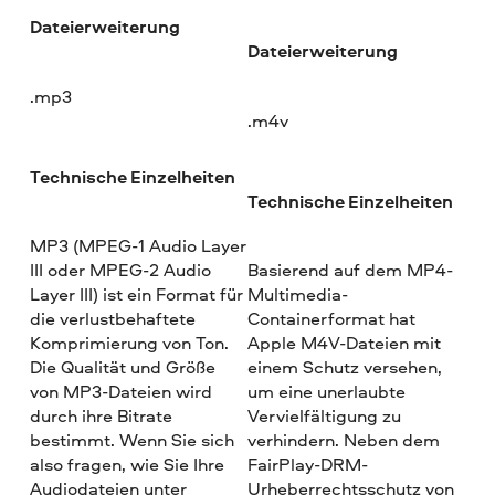
Dateierweiterung
Dateierweiterung
.mp3
.m4v
Technische Einzelheiten
Technische Einzelheiten
MP3 (MPEG-1 Audio Layer
III oder MPEG-2 Audio
Basierend auf dem MP4-
Layer III) ist ein Format für
Multimedia-
die verlustbehaftete
Containerformat hat
Komprimierung von Ton.
Apple M4V-Dateien mit
Die Qualität und Größe
einem Schutz versehen,
von MP3-Dateien wird
um eine unerlaubte
durch ihre Bitrate
Vervielfältigung zu
bestimmt. Wenn Sie sich
verhindern. Neben dem
also fragen, wie Sie Ihre
FairPlay-DRM-
Audiodateien unter
Urheberrechtsschutz von