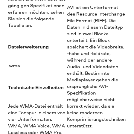
gängigen Spezifikationen
AVI ist ein Unterformat
erfahren möchten, sehen
des Resource Interchange
Sie sich die folgende
File Format (RIFF). Die
Tabelle an.
Daten in diesem Dateityp
sind in zwei Blöcke
unterteilt. Ein Block
Dateierweiterung
speichert die Videobreite,
-höhe und -bildrate,
während der andere
.wma
Audio- und Videodaten
enthält. Bestimmte
Mediaplayer geben die
ursprüngliche AVI-
Technische Einzelheiten
Spezifikation
möglicherweise nicht
Jede WMA-Datei enthält
korrekt wieder, da sie
eine Tonspur in einem von
keine modernen
vier Unterformaten:
Komprimierungstechniken
WMA, WMA Voice, WMA
unterstützt.
Lossless oder WMA Pro.