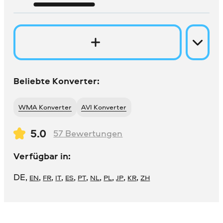
Beliebte Konverter:
WMA Konverter
AVI Konverter
5.0
57
Bewertungen
Verfügbar in:
DE
,
,
,
,
,
,
,
,
,
,
EN
FR
IT
ES
PT
NL
PL
JP
KR
ZH