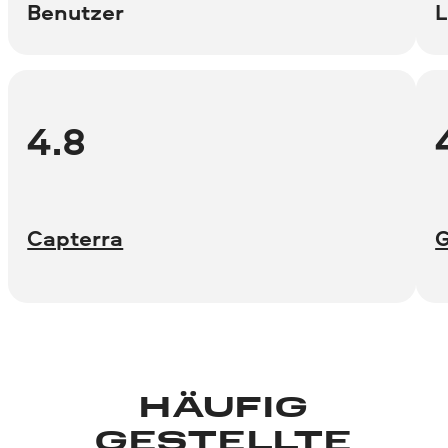
Benutzer
L
4.8
Capterra
HÄUFIG
GESTELLTE