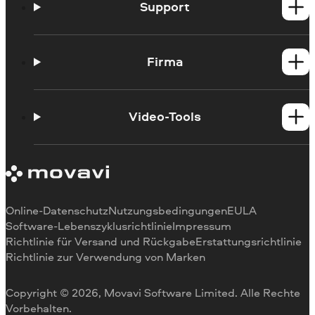
Mac-Produkte
Support
Hilfe-Center
Anleitungen
Firma
Lernportal
Systemanforderungen
Über Movavi
Beschränkungen bei Testversionen
Empfehlungen
Video-Tools
Abonnement kündigen
Bewertungen in den Medien
Zahlungsmethoden
Warum uns
Video schneiden
Rückerstattung
Für Arbeit
Video zuschneiden
Videogeschwindigkeit ändern
Video drehen
Online-Datenschutz
Nutzungsbedingungen
EULA
Videogröße ändern
Software-Lebenszyklusrichtlinie
Impressum
Richtlinie für Versand und Rückgabe
Erstattungsrichtlinie
Video umkehren
Richtlinie zur Verwendung von Marken
Video stabilisieren
Video anpassen
Copyright © 2026, Movavi Software Limited. Alle Rechte
Text zum Video hinzufügen
Vorbehalten.