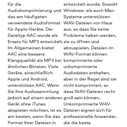
für die
entwickelt wurde. Sowohl
Audiokomprimierung und
Windows- als auch Mac-
das am häufigsten
Systeme unterstützen
verwendete Audioformat
WAV-Dateien von Haus
für Apple-Geräte. Der
aus, so dass Sie keine
Dateityp AAC wurde als
Probleme haben werden,
Ersatz für MP3 entwickelt.
sie zu öffnen und
Im Allgemeinen bietet
abzuspielen. Dateien im
AAC eine bessere
WAV-Format können
Klangqualität als MP3 bei
komprimierte oder
ähnlichen Bitraten. Viele
unkomprimierte
Geräte, einschließlich
Audiodaten enthalten,
Apple und Android,
aber in der Regel sind sie
unterstützen AAC. Wenn
nicht komprimiert, so
Sie Ihre Audiosammlung
dass WAV-Dateien recht
jedoch auf einem anderen
groß sein können.
Gerät ohne iTunes
Unkomprimierte WAV-
abspielen möchten, ist es
Dateien eignen sich für
am besten, wenn Sie das
professionelle Anwender,
Format Ihrer Dateien in
die die beste