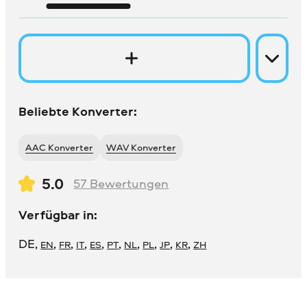
Beliebte Konverter:
AAC Konverter
WAV Konverter
5.0
57
Bewertungen
Verfügbar in:
DE
,
,
,
,
,
,
,
,
,
,
EN
FR
IT
ES
PT
NL
PL
JP
KR
ZH