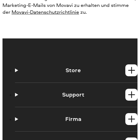
Marketing-E-Mails von Movavi zu erhalten und stimme
der
Movavi-Datenschutzrichtlinie
zu.
Store
Windows-Produkte
Mac-Produkte
Support
Hilfe-Center
Anleitungen
Firma
Lernportal
Systemanforderungen
Über Movavi