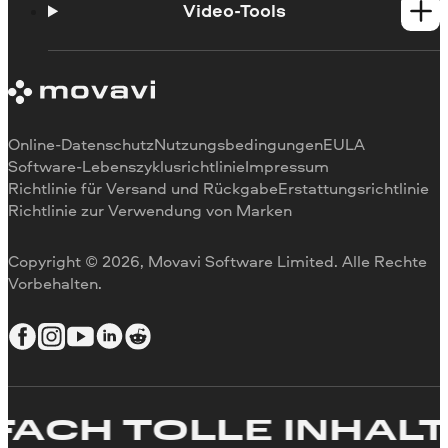
Beschränkungen bei Testversionen
Empfehlungen
Video-Tools
Abonnement kündigen
Bewertungen in den Medien
Zahlungsmethoden
Warum uns
Video schneiden
Rückerstattung
Für Arbeit
Video zuschneiden
Videogeschwindigkeit ändern
Video drehen
Online-Datenschutz
Nutzungsbedingungen
EULA
Videogröße ändern
Software-Lebenszyklusrichtlinie
Impressum
Richtlinie für Versand und Rückgabe
Erstattungsrichtlinie
Video umkehren
Richtlinie zur Verwendung von Marken
Video stabilisieren
Video anpassen
Copyright © 2026, Movavi Software Limited. Alle Rechte
Text zum Video hinzufügen
Vorbehalten.
Video erstellen
CH TOLLE INHALTE