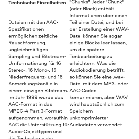
"Chunks". Jeder "Chunk"
Technische Einzelheiten
(oder Block) enthält
Informationen über einen
Dateien mit den AAC-
Teil einer Datei, und bei
Spezifikationen
der Erstellung einer WAV-
ermöglichen zeitliche
Datei können Sie sogar
Rauschformung,
einige Blöcke leer lassen,
ungleichmäßiges
um die spätere
Sampling und Bitstream-
Tonbearbeitung zu
Umformatierung für 16
erleichtern. Was die
Stereo-, 16 Mono-, 16
Audiokodierung betrifft,
Niederfrequenz- und 16
so können Sie eine .wav-
Anmerkungskanäle in
Datei mit dem MP3- oder
einem einzigen Bitstream.
AAC-Codec
Im Jahr 1999 wurde das
komprimieren, aber WAV
AAC-Format in das
wird hauptsächlich zum
MPEG-4 Part 3-Format
Speichern
aufgenommen, woraufhin
unkomprimierter
AAC die Unterstützung für
Audiodaten verwendet.
Audio-Objekttypen und
die Technologie der