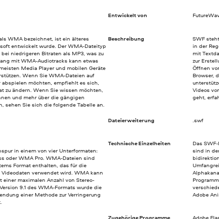
Entwickelt von
FutureWav
ls WMA bezeichnet, ist ein älteres
Beschreibung
SWF steht
osoft entwickelt wurde. Der WMA-Dateityp
in der Reg
 bei niedrigeren Bitraten als MP3, was zu
mit Textd
mgang mit WMA-Audiotracks kann etwas
zur Erste
 meisten Media Player und mobilen Geräte
Öffnen vo
rstützen. Wenn Sie WMA-Dateien auf
Browser, 
bspielen möchten, empfiehlt es sich,
unterstüt
mat zu ändern. Wenn Sie wissen möchten,
Videos vo
nnen und mehr über die gängigen
geht, erfa
, sehen Sie sich die folgende Tabelle an.
Dateierweiterung
.swf
Technische Einzelheiten
Das SWF-D
spur in einem von vier Unterformaten:
sind in de
s oder WMA Pro. WMA-Dateien sind
bidirektio
ems Format enthalten, das für die
Umfangrei
nd Videodaten verwendet wird. WMA kann
Alphakanal
it einer maximalen Anzahl von Stereo-
Programmi
 Version 9.1 des WMA-Formats wurde die
verschied
wendung einer Methode zur Verringerung
Adobe Ani
.
Zugehörige Programme
Adobe Flas