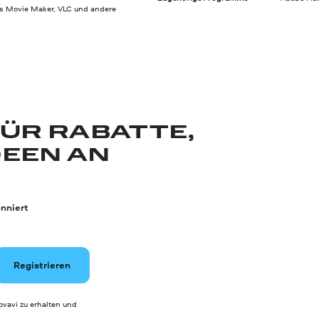
 Movie Maker, VLC und andere
FÜR RABATTE,
DEEN AN
nniert
Registrieren
vavi zu erhalten und