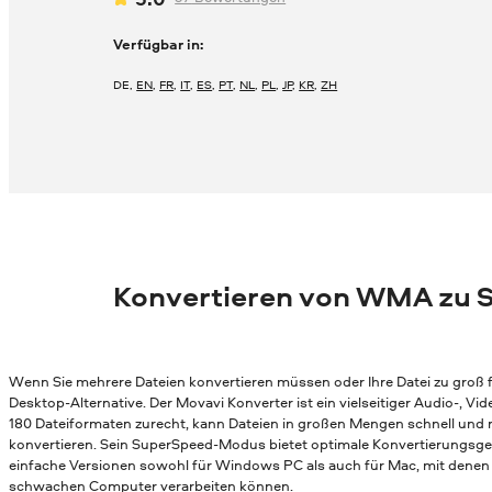
Verfügbar in:
DE
,
EN
,
FR
,
IT
,
ES
,
PT
,
NL
,
PL
,
JP
,
KR
,
ZH
Konvertieren von WMA zu 
Wenn Sie mehrere Dateien konvertieren müssen oder Ihre Datei zu groß fü
Desktop-Alternative. Der Movavi Konverter ist ein vielseitiger Audio-, 
180 Dateiformaten zurecht, kann Dateien in großen Mengen schnell und
konvertieren. Sein SuperSpeed-Modus bietet optimale Konvertierungsges
einfache Versionen sowohl für Windows PC als auch für Mac, mit denen 
schwachen Computer verarbeiten können.