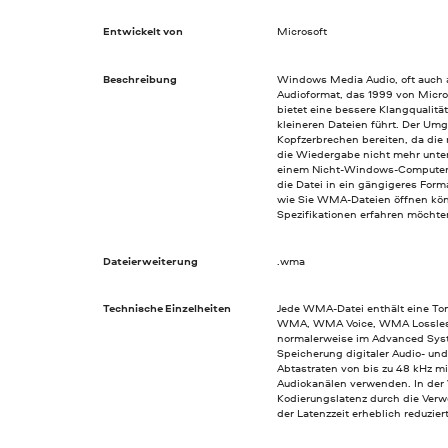
Entwickelt von
Microsoft
Beschreibung
Windows Media Audio, oft auch a
Audioformat, das 1999 von Micr
bietet eine bessere Klangqualität
kleineren Dateien führt. Der U
Kopfzerbrechen bereiten, da die
die Wiedergabe nicht mehr unte
einem Nicht-Windows-Computer a
die Datei in ein gängigeres For
wie Sie WMA-Dateien öffnen kö
Spezifikationen erfahren möchten
Dateierweiterung
.wma
Technische Einzelheiten
Jede WMA-Datei enthält eine Ton
WMA, WMA Voice, WMA Lossles
normalerweise im Advanced Syst
Speicherung digitaler Audio- u
Abtastraten von bis zu 48 kHz m
Audiokanälen verwenden. In der
Kodierungslatenz durch die Ver
der Latenzzeit erheblich reduziert