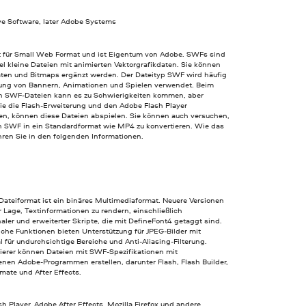
e Software, later Adobe Systems
 für Small Web Format und ist Eigentum von Adobe. SWFs sind
el kleine Dateien mit animierten Vektorgrafikdaten. Sie können
aten und Bitmaps ergänzt werden. Der Dateityp SWF wird häufig
llung von Bannern, Animationen und Spielen verwendet. Beim
n SWF-Dateien kann es zu Schwierigkeiten kommen, aber
die die Flash-Erweiterung und den Adobe Flash Player
zen, können diese Dateien abspielen. Sie können auch versuchen,
n SWF in ein Standardformat wie MP4 zu konvertieren. Wie das
hren Sie in den folgenden Informationen.
ateiformat ist ein binäres Multimediaformat. Neuere Versionen
r Lage, Textinformationen zu rendern, einschließlich
naler und erweiterter Skripte, die mit DefineFont4 getaggt sind.
che Funktionen bieten Unterstützung für JPEG-Bilder mit
 für undurchsichtige Bereiche und Anti-Aliasing-Filterung.
erer können Dateien mit SWF-Spezifikationen mit
enen Adobe-Programmen erstellen, darunter Flash, Flash Builder,
mate und After Effects.
h Player, Adobe After Effects, Mozilla Firefox und andere