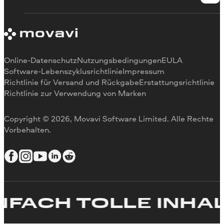
Abonnement kündigen
Bewertungen in den Medien
Zahlungsmethoden
Warum uns
Video schneiden
Rückerstattung
Für Arbeit
Video zuschneiden
Videogeschwindigkeit ändern
Video drehen
Online-Datenschutz
Nutzungsbedingungen
EULA
Videogröße ändern
Software-Lebenszyklusrichtlinie
Impressum
Richtlinie für Versand und Rückgabe
Erstattungsrichtlinie
Video umkehren
Richtlinie zur Verwendung von Marken
Video stabilisieren
Video anpassen
Copyright © 2026, Movavi Software Limited. Alle Rechte
Text zum Video hinzufügen
Vorbehalten.
Video erstellen
FACH TOLLE INHALT