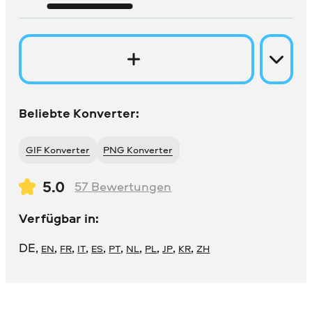
Beliebte Konverter:
GIF Konverter
PNG Konverter
5.0
57
Bewertungen
Verfügbar in:
DE
,
,
,
,
,
,
,
,
,
,
EN
FR
IT
ES
PT
NL
PL
JP
KR
ZH