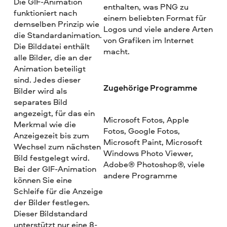
Die GIF-Animation
enthalten, was PNG zu
funktioniert nach
einem beliebten Format für
demselben Prinzip wie
Logos und viele andere Arten
die Standardanimation.
von Grafiken im Internet
Die Bilddatei enthält
macht.
alle Bilder, die an der
Animation beteiligt
sind. Jedes dieser
Zugehörige Programme
Bilder wird als
separates Bild
angezeigt, für das ein
Microsoft Fotos, Apple
Merkmal wie die
Fotos, Google Fotos,
Anzeigezeit bis zum
Microsoft Paint, Microsoft
Wechsel zum nächsten
Windows Photo Viewer,
Bild festgelegt wird.
Adobe® Photoshop®, viele
Bei der GIF-Animation
andere Programme
können Sie eine
Schleife für die Anzeige
der Bilder festlegen.
Dieser Bildstandard
unterstützt nur eine 8-