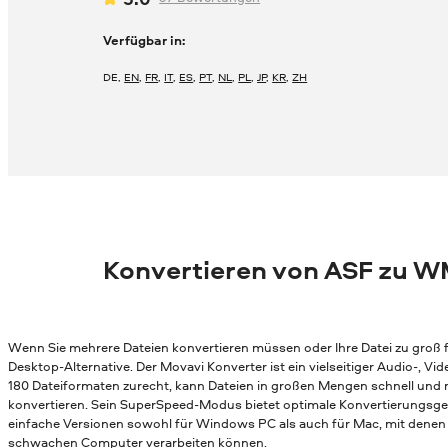
Verfügbar in:
DE
,
EN
,
FR
,
IT
,
ES
,
PT
,
NL
,
PL
,
JP
,
KR
,
ZH
Konvertieren von ASF zu W
Wenn Sie mehrere Dateien konvertieren müssen oder Ihre Datei zu groß fü
Desktop-Alternative. Der Movavi Konverter ist ein vielseitiger Audio-, 
180 Dateiformaten zurecht, kann Dateien in großen Mengen schnell und
konvertieren. Sein SuperSpeed-Modus bietet optimale Konvertierungsges
einfache Versionen sowohl für Windows PC als auch für Mac, mit denen 
schwachen Computer verarbeiten können.