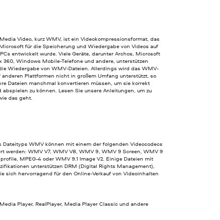
edia Video, kurz WMV, ist ein Videokompressionsformat, das
Microsoft für die Speicherung und Wiedergabe von Videos auf
Cs entwickelt wurde. Viele Geräte, darunter Archos, Microsoft
x 360, Windows Mobile-Telefone und andere, unterstützen
 die Wiedergabe von WMV-Dateien. Allerdings wird das WMV-
f anderen Plattformen nicht in großem Umfang unterstützt, so
Ihre Dateien manchmal konvertieren müssen, um sie korrekt
d abspielen zu können. Lesen Sie unsere Anleitungen, um zu
wie das geht.
s Dateityps WMV können mit einem der folgenden Videocodecs
ert werden: WMV V7, WMV V8, WMV 9, WMV 9 Screen, WMV 9
profile, MPEG-4 oder WMV 9.1 Image V2. Einige Dateien mit
fikationen unterstützen DRM (Digital Rights Management),
ie sich hervorragend für den Online-Verkauf von Videoinhalten
edia Player, RealPlayer, Media Player Classic und andere