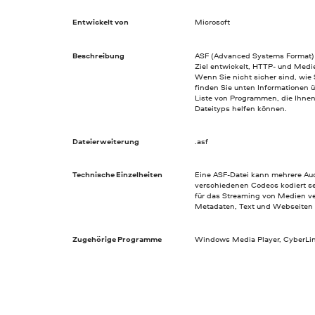
Entwickelt von
Microsoft
Beschreibung
ASF (Advanced Systems Format) 
Ziel entwickelt, HTTP- und Medi
Wenn Sie nicht sicher sind, wie 
finden Sie unten Informationen ü
Liste von Programmen, die Ihne
Dateityps helfen können.
Dateierweiterung
.asf
Technische Einzelheiten
Eine ASF-Datei kann mehrere Aud
verschiedenen Codecs kodiert se
für das Streaming von Medien v
Metadaten, Text und Webseiten 
Zugehörige Programme
Windows Media Player, CyberL