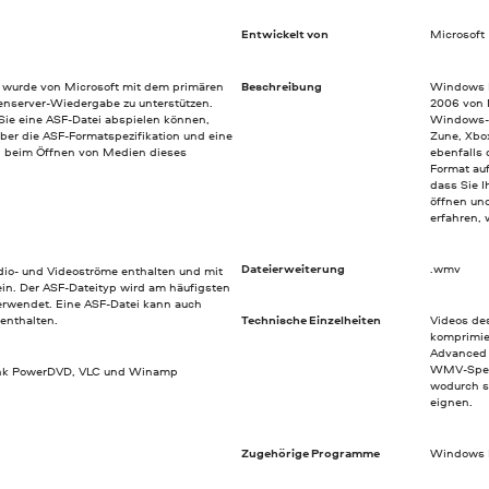
Entwickelt von
Microsoft
wurde von Microsoft mit dem primären
Beschreibung
Windows M
enserver-Wiedergabe zu unterstützen.
2006 von 
Sie eine ASF-Datei abspielen können,
Windows-P
ber die ASF-Formatspezifikation und eine
Zune, Xbo
n beim Öffnen von Medien dieses
ebenfalls
Format au
dass Sie 
öffnen un
erfahren, 
Dateierweiterung
.wmv
io- und Videoströme enthalten und mit
in. Der ASF-Dateityp wird am häufigsten
erwendet. Eine ASF-Datei kann auch
enthalten.
Technische Einzelheiten
Videos de
komprimi
Advanced 
WMV-Spezi
ink PowerDVD, VLC und Winamp
wodurch s
eignen.
Zugehörige Programme
Windows M