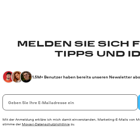
MELDEN SIE SICH 
TIPPS UND I
1.5M+ Benutzer haben bereits unseren Newsletter abo
Ihre E-Mail-Addresse
Mit der Anmeldung erkläre ich mich damit einverstanden, Marketing-E-Mails von Mo
stimme der
Movavi-Datenschutzrichtlinie
zu.