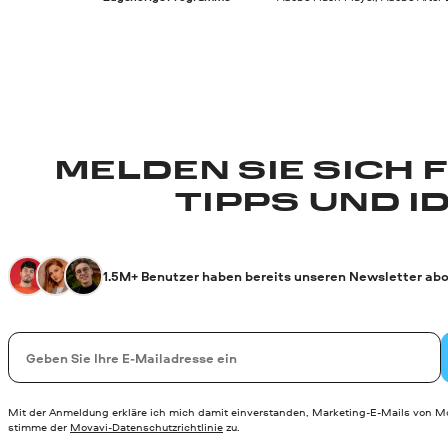
MELDEN SIE SICH 
TIPPS UND I
1.5M+ Benutzer haben bereits unseren Newsletter abo
Ihre E-Mail-Addresse
Mit der Anmeldung erkläre ich mich damit einverstanden, Marketing-E-Mails von Mo
stimme der
Movavi-Datenschutzrichtlinie
zu.