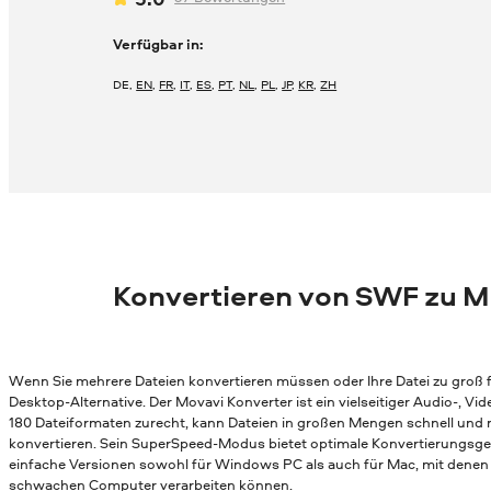
Verfügbar in:
DE
,
EN
,
FR
,
IT
,
ES
,
PT
,
NL
,
PL
,
JP
,
KR
,
ZH
Konvertieren von SWF zu 
Wenn Sie mehrere Dateien konvertieren müssen oder Ihre Datei zu groß fü
Desktop-Alternative. Der Movavi Konverter ist ein vielseitiger Audio-, 
180 Dateiformaten zurecht, kann Dateien in großen Mengen schnell und
konvertieren. Sein SuperSpeed-Modus bietet optimale Konvertierungsges
einfache Versionen sowohl für Windows PC als auch für Mac, mit denen 
schwachen Computer verarbeiten können.