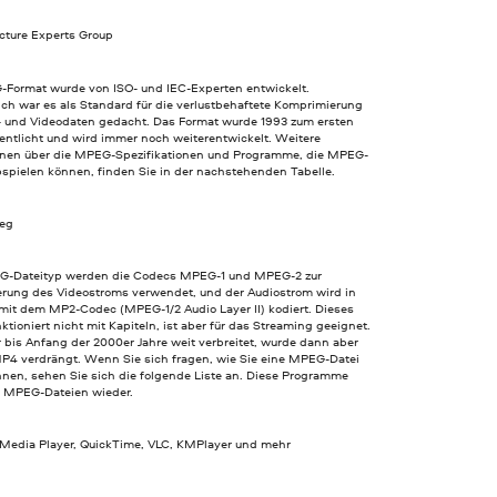
cture Experts Group
Format wurde von ISO- und IEC-Experten entwickelt.
ich war es als Standard für die verlustbehaftete Komprimierung
- und Videodaten gedacht. Das Format wurde 1993 zum ersten
entlicht und wird immer noch weiterentwickelt. Weitere
onen über die MPEG-Spezifikationen und Programme, die MPEG-
bspielen können, finden Sie in der nachstehenden Tabelle.
peg
-Dateityp werden die Codecs MPEG-1 und MPEG-2 zur
rung des Videostroms verwendet, und der Audiostrom wird in
 mit dem MP2-Codec (MPEG-1/2 Audio Layer II) kodiert. Dieses
ktioniert nicht mit Kapiteln, ist aber für das Streaming geeignet.
bis Anfang der 2000er Jahre weit verbreitet, wurde dann aber
MP4 verdrängt. Wenn Sie sich fragen, wie Sie eine MPEG-Datei
nnen, sehen Sie sich die folgende Liste an. Diese Programme
e MPEG-Dateien wieder.
edia Player, QuickTime, VLC, KMPlayer und mehr