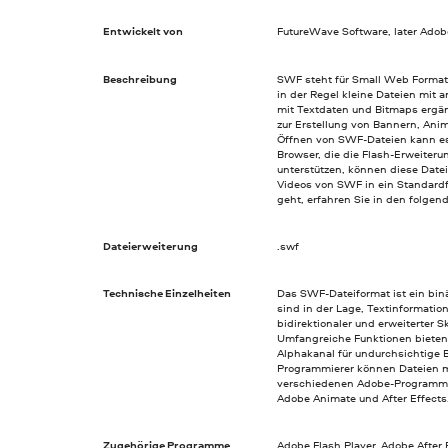
Entwickelt von
FutureWave Software, later Ado
Beschreibung
SWF steht für Small Web Format
in der Regel kleine Dateien mit 
mit Textdaten und Bitmaps ergän
zur Erstellung von Bannern, Ani
Öffnen von SWF-Dateien kann es
Browser, die die Flash-Erweiter
unterstützen, können diese Date
Videos von SWF in ein Standard
geht, erfahren Sie in den folgen
Dateierweiterung
.swf
Technische Einzelheiten
Das SWF-Dateiformat ist ein bin
sind in der Lage, Textinformation
bidirektionaler und erweiterter S
Umfangreiche Funktionen bieten 
Alphakanal für undurchsichtige B
Programmierer können Dateien m
verschiedenen Adobe-Programmen 
Adobe Animate und After Effects
Zugehörige Programme
Adobe Flash Player, Adobe After 