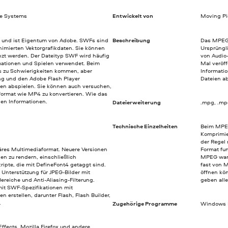
be Systems
Entwickelt von
Moving Pi
 und ist Eigentum von Adobe. SWFs sind
Beschreibung
Das MPEG-
animierten Vektorgrafikdaten. Sie können
Ursprüngl
zt werden. Der Dateityp SWF wird häufig
von Audio
mationen und Spielen verwendet. Beim
Mal veröff
 zu Schwierigkeiten kommen, aber
Informati
ung und den Adobe Flash Player
Dateien a
ien abspielen. Sie können auch versuchen,
format wie MP4 zu konvertieren. Wie das
den Informationen.
Dateierweiterung
.mpg, .m
Technische Einzelheiten
Beim MPEG
Komprimie
der Regel
äres Multimediaformat. Neuere Versionen
Format fun
en zu rendern, einschließlich
MPEG war 
kripte, die mit DefineFont4 getaggt sind.
fast von 
Unterstützung für JPEG-Bilder mit
öffnen kö
ereiche und Anti-Aliasing-Filterung.
geben all
it SWF-Spezifikationen mit
erstellen, darunter Flash, Flash Builder,
.
Zugehörige Programme
Windows M
Effects, Mozilla Firefox und andere