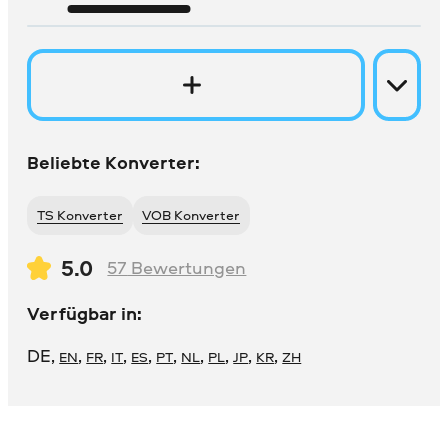
Beliebte Konverter:
TS Konverter
VOB Konverter
5.0
57
Bewertungen
Verfügbar in:
DE
,
,
,
,
,
,
,
,
,
,
EN
FR
IT
ES
PT
NL
PL
JP
KR
ZH