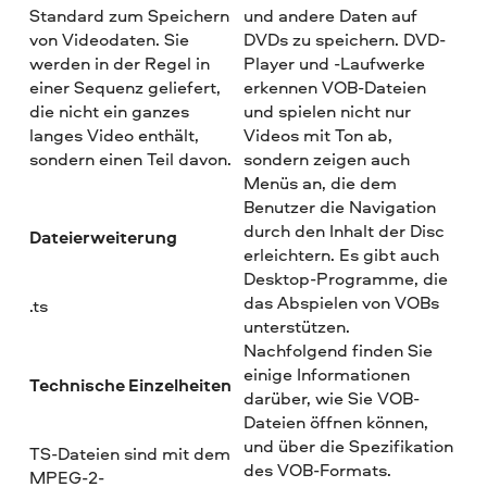
Standard zum Speichern
und andere Daten auf
von Videodaten. Sie
DVDs zu speichern. DVD-
werden in der Regel in
Player und -Laufwerke
einer Sequenz geliefert,
erkennen VOB-Dateien
die nicht ein ganzes
und spielen nicht nur
langes Video enthält,
Videos mit Ton ab,
sondern einen Teil davon.
sondern zeigen auch
Menüs an, die dem
Benutzer die Navigation
durch den Inhalt der Disc
Dateierweiterung
erleichtern. Es gibt auch
Desktop-Programme, die
das Abspielen von VOBs
.ts
unterstützen.
Nachfolgend finden Sie
einige Informationen
Technische Einzelheiten
darüber, wie Sie VOB-
Dateien öffnen können,
und über die Spezifikation
TS-Dateien sind mit dem
des VOB-Formats.
MPEG-2-