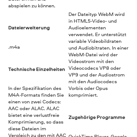
abspielen zu können.
Der Dateityp WebM wird
in HTML5-Video- und
Dateierweiterung
Audioelementen
verwendet. Er unterstützt
variable Videobildraten
.m4a
und Audiobitraten. In einer
WebM-Datei wird der
Videostrom mit den
Videocodecs VP8 oder
Technische Einzelheiten
VP9 und der Audiostrom
mit den Audiocodecs
In der Spezifikation des
Vorbis oder Opus
M4A-Formats finden Sie
komprimiert.
einen von zwei Codecs:
AAC oder ALAC. ALAC
bietet eine verlustfreie
Zugehörige Programme
Komprimierung, so dass
diese Dateien im
Vergleich zu den mit AAC
QuickTime Player, Google