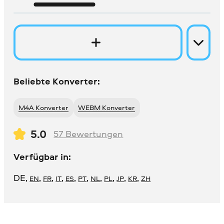
Beliebte Konverter:
M4A Konverter
WEBM Konverter
5.0
57
Bewertungen
Verfügbar in:
DE
,
,
,
,
,
,
,
,
,
,
EN
FR
IT
ES
PT
NL
PL
JP
KR
ZH