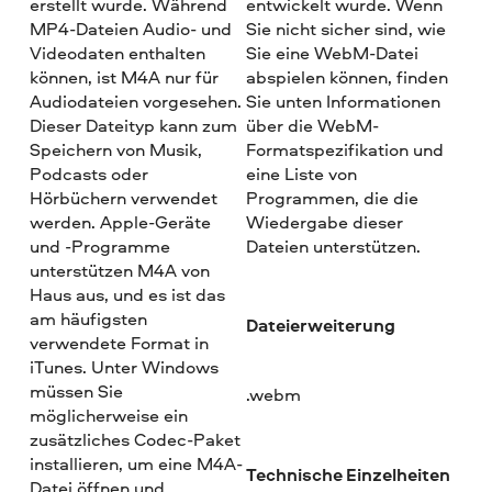
erstellt wurde. Während
entwickelt wurde. Wenn
MP4-Dateien Audio- und
Sie nicht sicher sind, wie
Videodaten enthalten
Sie eine WebM-Datei
können, ist M4A nur für
abspielen können, finden
Audiodateien vorgesehen.
Sie unten Informationen
Dieser Dateityp kann zum
über die WebM-
Speichern von Musik,
Formatspezifikation und
Podcasts oder
eine Liste von
Hörbüchern verwendet
Programmen, die die
werden. Apple-Geräte
Wiedergabe dieser
und -Programme
Dateien unterstützen.
unterstützen M4A von
Haus aus, und es ist das
am häufigsten
Dateierweiterung
verwendete Format in
iTunes. Unter Windows
müssen Sie
.webm
möglicherweise ein
zusätzliches Codec-Paket
installieren, um eine M4A-
Technische Einzelheiten
Datei öffnen und