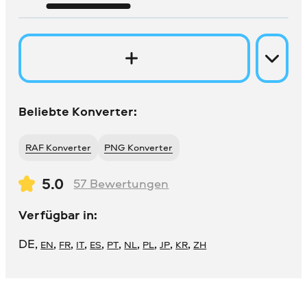
Beliebte Konverter:
RAF Konverter
PNG Konverter
5.0
57
Bewertungen
Verfügbar in:
DE
,
,
,
,
,
,
,
,
,
,
EN
FR
IT
ES
PT
NL
PL
JP
KR
ZH