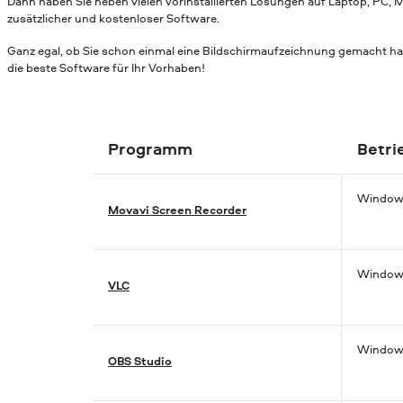
Dann haben Sie neben vielen vorinstallierten Lösungen auf Laptop, PC,
zusätzlicher und kostenloser Software.
Ganz egal, ob Sie schon einmal eine Bildschirmaufzeichnung gemacht hab
die beste Software für Ihr Vorhaben!
Programm
Betri
Window
Movavi Screen Recorder
Windows
VLC
Windows
OBS Studio