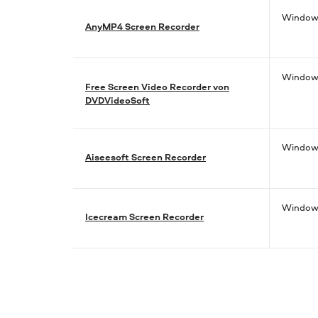
Window
AnyMP4 Screen Recorder
Window
Free Screen Video Recorder von
DVDVideoSoft
Window
Aiseesoft Screen Recorder
Window
Icecream Screen Recorder