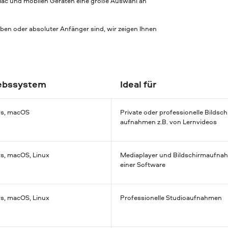
 Mac und mobilen Geräten eine große Auswahl an
en oder absoluter Anfänger sind, wir zeigen Ihnen
ebssystem
Ideal für
s, macOS
Private oder profession­elle Bildsc
aufnahmen z.B. von Lernvideos
, macOS, Linux
Mediaplayer und Bildschirm­aufna
einer Software
, macOS, Linux
Profession­elle Studio­aufnahmen