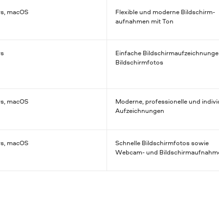
s, macOS
Flexible und moderne Bildschirm­
aufnahmen mit Ton
s
Einfache Bildschirm­aufzeichnun­g
Bildschirm­fotos
s, macOS
Moderne, profession­elle und individ
Aufzeichnun­gen
s, macOS
Schnelle Bildschirm­fotos sowie
Webcam- und Bildschirm­aufnahm