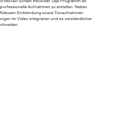
mit Movavi Screen Recorder. Das Programm ist
m professionelle Aufnahmen zu erstellen. Neben
ne Webcam-Einblendung sowie Tonaufnahmen
ngen im Video integrieren und so verständlicher
chneiden.