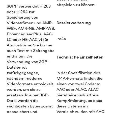
abspielen zu können.
3GPP verwendet H.263
oder H.264 zur
Speicherung von
Dateierweiterung
Videoströmen und AMR-
WB+, AMR-NB, AMR-WB,
Enhanced aacPlus, AAC-
.m4a
LC oder HE-AAC v1 für
Audioströme. Sie können
auch Text mit Zeitangabe
enthalten. Die
Technische Einzelheiten
Verwendung von 3GP-
Dateien ist
zurückgegangen,
In der Spezifikation des
nachdem moderne
M4A-Formats finden Sie
Videoformate entwickelt
einen von zwei Codecs:
wurden, um sie zu
AAC oder ALAC. ALAC
ersetzen. In einer 3GP-
bietet eine verlustfreie
Datei werden die
Komprimierung, so dass
wichtigsten Bytes zuerst
diese Dateien im
gespeichert und
Vergleich zu den mit AAC