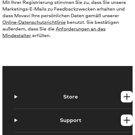
Mit Ihrer Registrierung stimmen Sie zu, dass Sie unsere
Marketings-E-Mails zu Feedbackzwecken erhalten und
dass Movavi Ihre persönlichen Daten gemäß unserer
Online-Datenschutzrichtlinie
benutzt. Sie bestätigen
außerdem, dass Sie die
Anforderungen an das
Mindestalter
erfüllen.
Store
Windows-Produkte
Mac-Produkte
Support